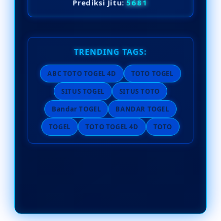
Prediksi Jitu:
5681
TRENDING TAGS:
ABC TOTO TOGEL 4D
TOTO TOGEL
SITUS TOGEL
SITUS TOTO
Bandar TOGEL
BANDAR TOGEL
TOGEL
TOTO TOGEL 4D
TOTO