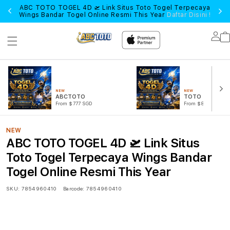
ABC TOTO TOGEL 4D 🛫 Link Situs Toto Togel Terpecaya
Lo
Wings Bandar Togel Online Resmi This Year
Daftar Disini !
Lo
in
NEW
NEW
ABCTOTO
TOTO TOGEL
From $777 SGD
From $888 SGD
NEW
ABC TOTO TOGEL 4D 🛫 Link Situs
Toto Togel Terpecaya Wings Bandar
Togel Online Resmi This Year
SKU:
7854960410
Barcode:
7854960410