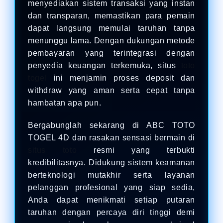
menyediakan sistem transaksi yang instan
dan transparan, memastikan para pemain
dapat langsung memulai taruhan tanpa
menunggu lama. Dengan dukungan metode
pembayaran yang terintegrasi dengan
penyedia keuangan terkemuka, situs
toto
togel
ini menjamin proses deposit dan
withdraw yang aman serta cepat tanpa
hambatan apa pun.
Bergabunglah sekarang di ABC TOTO
TOGEL 4D dan rasakan sensasi bermain di
situs toto
resmi yang terbukti
kredibilitasnya. Didukung sistem keamanan
berteknologi mutakhir serta layanan
pelanggan profesional yang siap sedia,
Anda dapat menikmati setiap putaran
taruhan dengan percaya diri tinggi demi