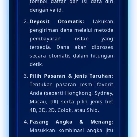
tombol daftar dan isi data diri
dengan valid.
Deposit Otomatis:
Lakukan
pengiriman dana melalui metode
pembayaran instan yang
tersedia. Dana akan diproses
secara otomatis dalam hitungan
detik.
Pilih Pasaran & Jenis Taruhan:
Tentukan pasaran resmi favorit
Anda (seperti Hongkong, Sydney,
Macau, dll) serta pilih jenis bet
4D, 3D, 2D, Colok, atau Shio.
Pasang Angka & Menang:
Masukkan kombinasi angka jitu