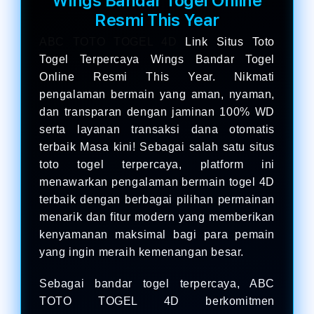
Wings Bandar Togel Online
Resmi This Year
ABC TOTO TOGEL 4D
Link Situs Toto
Togel Terpercaya Wings Bandar Togel
Online Resmi This Year. Nikmati
pengalaman bermain yang aman, nyaman,
dan transparan dengan jaminan 100% WD
serta layanan transaksi dana otomatis
terbaik Masa kini! Sebagai salah satu situs
toto togel terpercaya, platform ini
menawarkan pengalaman bermain togel 4D
terbaik dengan berbagai pilihan permainan
menarik dan fitur modern yang memberikan
kenyamanan maksimal bagi para pemain
yang ingin meraih kemenangan besar.
Sebagai bandar togel terpercaya, ABC
TOTO TOGEL 4D berkomitmen