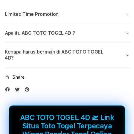
Limited Time Promotion
Apa itu ABC TOTO TOGEL 4D ?
Kenapa harus bermain di ABC TOTO TOGEL
4D?
Share
ABC TOTO TOGEL 4D 🛫 Link
Situs Toto Togel Terpecaya