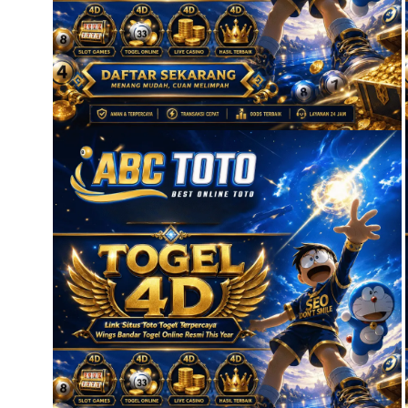
Open
media
2
in
modal