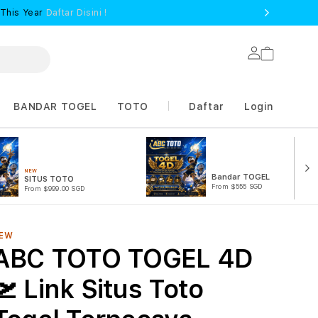
 This Year
Daftar Disini !
Log
Cart
in
BANDAR TOGEL
TOTO
Daftar
Login
NEW
Bandar TOGEL
SITUS TOTO
From $555 SGD
From $999.00 SGD
EW
ABC TOTO TOGEL 4D
🛫 Link Situs Toto