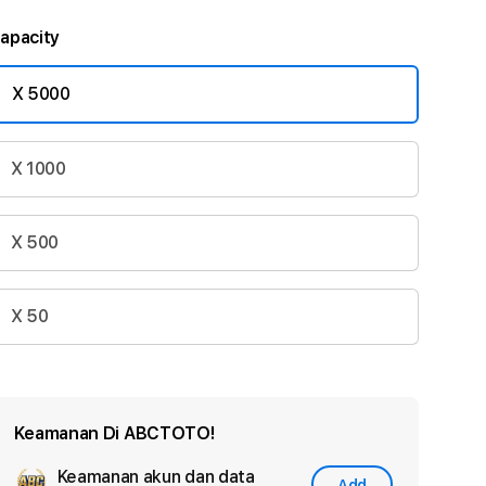
apacity
X 5000
X 1000
X 500
X 50
Keamanan Di ABCTOTO!
Keamanan akun dan data
Add
Add