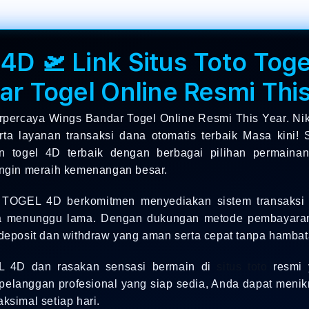
in
modal
 🛫 Link Situs Toto Tog
ar Togel Online Resmi This
Terpercaya Wings Bandar Togel Online Resmi This Year. 
layanan transaksi dana otomatis terbaik Masa kini! Se
n togel 4D terbaik dengan berbagai pilihan permaina
ngin meraih kemenangan besar.
 TOGEL 4D berkomitmen menyediakan sistem transaksi y
pa menunggu lama. Dengan dukungan metode pembayaran 
deposit dan withdraw yang aman serta cepat tanpa hambat
 4D dan rasakan sensasi bermain di
situs toto
resmi y
pelanggan profesional yang siap sedia, Anda dapat menikm
simal setiap hari.