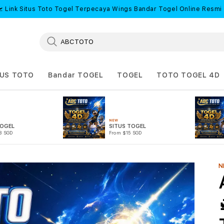
Link Situs Toto Togel Terpecaya Wings Bandar Togel Online Resmi
TUS TOTO
Bandar TOGEL
TOGEL
TOTO TOGEL 4D
NEW
OGEL
SITUS TOGEL
8 SGD
From $15 SGD
N