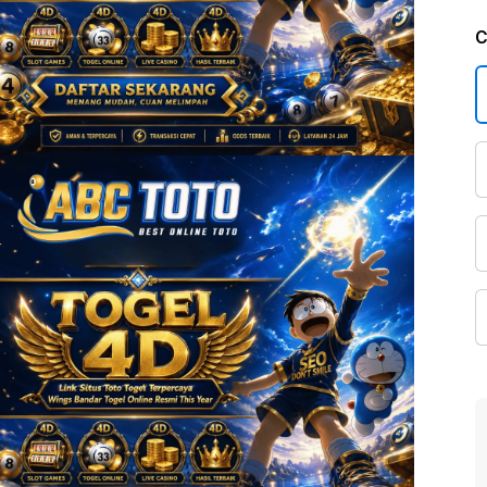
C
Open
media
3
in
modal