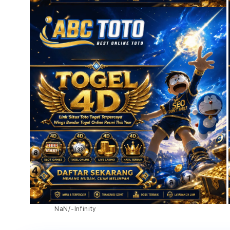
Open
media
6
in
modal
Open
of
NaN
/
-Infinity
media
8