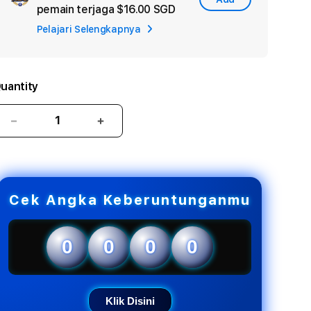
pemain terjaga
$16.00 SGD
Apple
Pelajari Selengkapnya
Care
uantity
Decrease
Increase
quantity
quantity
for
for
ABC
ABC
TOTO
TOTO
Cek Angka Keberuntunganmu
TOGEL
TOGEL
4D
4D
🛫
🛫
0
0
0
0
Link
Link
Situs
Situs
Toto
Toto
Togel
Togel
Terpecaya
Terpecaya
Klik Disini