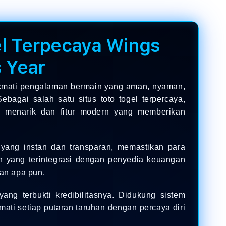
el Terpecaya Wings
 Year
Nikmati pengalaman bermain yang aman, nyaman,
bagai salah satu situs toto togel terpercaya,
n menarik dan fitur modern yang memberikan
ang instan dan transparan, memastikan para
yang terintegrasi dengan penyedia keuangan
an apa pun.
ang terbukti kredibilitasnya. Didukung sistem
ati setiap putaran taruhan dengan percaya diri