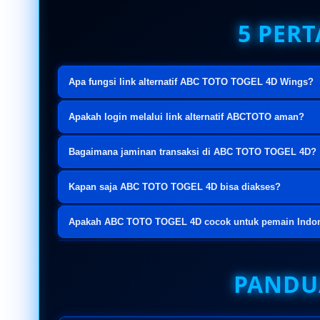
5 PER
Apa fungsi link alternatif ABC TOTO TOGEL 4D Wings?
Link alternatif ABC TOTO TOGEL 4D Wings 
Apakah login melalui link alternatif ABCTOTO aman?
situs Bandar togel online terpercaya saat 
Ya, link alternatif ABCTOTO dirancang den
Bagaimana jaminan transaksi di ABC TOTO TOGEL 4D?
pemain saat login maupun bermain.
ABC TOTO TOGEL 4D memberikan jaminan
Kapan saja ABC TOTO TOGEL 4D bisa diakses?
kenyamanan seluruh pemain.
ABC TOTO TOGEL 4D dapat diakses kapan s
Apakah ABC TOTO TOGEL 4D cocok untuk pemain Indo
maupun mobile.
Ya, ABC TOTO TOGEL 4D sebagai Bandar to
fitur modern, serta layanan terbaik yang 
PANDU