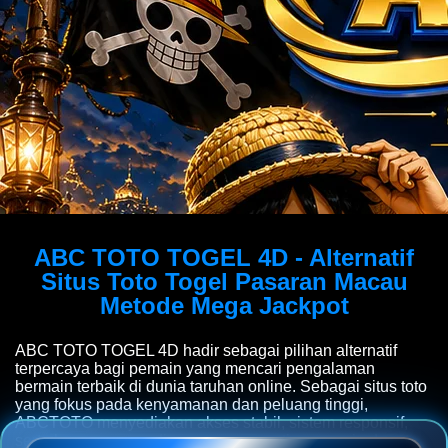
ABC TOTO TOGEL 4D - Alternatif
Situs Toto Togel Pasaran Macau
Metode Mega Jackpot
ABC TOTO TOGEL 4D hadir sebagai pilihan alternatif
terpercaya bagi pemain yang mencari pengalaman
bermain terbaik di dunia taruhan online. Sebagai
situs toto
yang fokus pada kenyamanan dan peluang tinggi,
ABCTOTO menyediakan akses stabil, sistem responsif,
serta layanan yang dirancang agar setiap pemain dapat