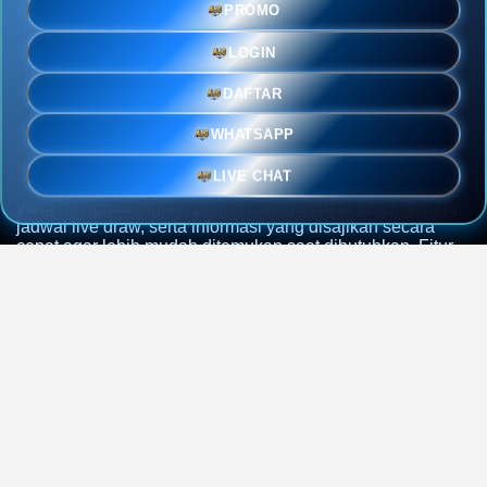
PROMO
menikmati permainan tanpa hambatan pada pasaran
terbaik. Dukungan teknologi modern dan kualitas platform
LOGIN
yang terus ditingkatkan menjadikan ABC TOTO sebagai
referensi utama bagi pengguna yang menginginkan
informasi hasil yang terorganisir dan mudah diakses.
DAFTAR
ABCTOTO menghadirkan akses lengkap ke berbagai
WHATSAPP
pasaran populer seperti Pasaran Macau mulai dari
toto
togel
, 3d, hingga 2d dalam satu platform terintegrasi.
LIVE CHAT
Selain itu, ABC TOTO TOGEL 4D menjadi pusat layanan
yang menghubungkan pemain dengan data result terbaru,
jadwal live draw, serta informasi yang disajikan secara
cepat agar lebih mudah ditemukan saat dibutuhkan. Fitur
kamus erek-erek dan tafsir mimpi yang tersedia membantu
pemain mendapatkan referensi prediksi yang lebih terarah
sebelum memasang taruhan.
Sebagai platform yang mengutamakan pengalaman
bermain, ABC TOTO TOGEL 4D juga menyediakan
berbagai fitur pendukung termasuk dukungan metode
untuk raih mega jackpot dengan fitur modal ringan taruhan
200 perak. Data result disusun secara rapi dan diperbarui
secara berkala sehingga pemain dapat melakukan
pengecekan hasil live draw maupun melihat riwayat
keluaran sebelumnya dengan lebih praktis. Sistem taruhan