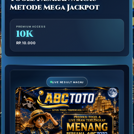
Metode Mega Jackpot
PREMIUM ACCESS
10K
RP. 10.000
LIVE RESULT MACAU