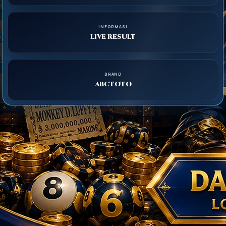
INFORMASI
LIVE RESULT
BRAND
ABCTOTO