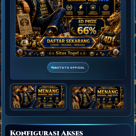
ABCTOTO OFFICIAL
Konfigurasi Akses