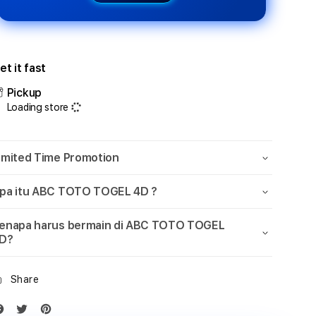
Wings
Wings
Bandar
Bandar
Togel
Togel
Online
Online
Resmi
Resmi
et it fast
This
This
Pickup
Year
Year
Loading store
imited Time Promotion
pa itu ABC TOTO TOGEL 4D ?
enapa harus bermain di ABC TOTO TOGEL
D?
Share