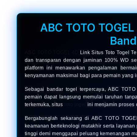
in
modal
ABC TOTO TOGEL 4D
Band
ABC TOTO TOGEL 4D
Link Situs Toto Togel 
dan transparan dengan jaminan 100% WD serta 
platform ini menawarkan pengalaman bermai
kenyamanan maksimal bagi para pemain yang i
Sebagai bandar togel terpercaya, ABC TOTO
pemain dapat langsung memulai taruhan tan
terkemuka, situs
toto togel
ini menjamin proses 
Bergabunglah sekarang di ABC TOTO TOGEL
keamanan berteknologi mutakhir serta layanan 
tinggi demi menggapai peluang kemenangan mak