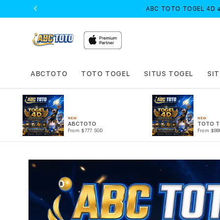
ABC TOTO TOGEL 4D 🛫 
ABCTOTO
TOTO TOGEL
SITUS TOGEL
SI
NEW
NEW
ABCTOTO
TOTO T
From $777 SGD
From $88
Skip to
product
information