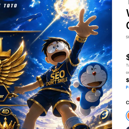
S
T
o
$
P
C