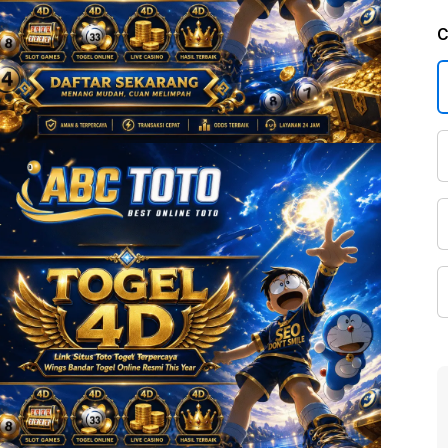
C
Open
media
3
in
modal