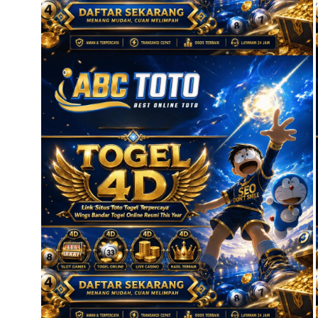
Open
media
4
in
modal