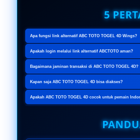
5 PER
Apa fungsi link alternatif ABC TOTO TOGEL 4D Wings?
Link alternatif ABC TOTO TOGEL 4D Wings 
Apakah login melalui link alternatif ABCTOTO aman?
situs Bandar togel online terpercaya saat 
Ya, link alternatif ABCTOTO dirancang den
Bagaimana jaminan transaksi di ABC TOTO TOGEL 4D?
pemain saat login maupun bermain.
ABC TOTO TOGEL 4D memberikan jaminan
Kapan saja ABC TOTO TOGEL 4D bisa diakses?
kenyamanan seluruh pemain.
ABC TOTO TOGEL 4D dapat diakses kapan s
Apakah ABC TOTO TOGEL 4D cocok untuk pemain Indo
maupun mobile.
Ya, ABC TOTO TOGEL 4D sebagai Bandar to
fitur modern, serta layanan terbaik yang 
PANDU