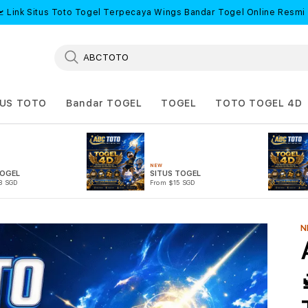
Link Situs Toto Togel Terpecaya Wings Bandar Togel Online Resmi
TUS TOTO
Bandar TOGEL
TOGEL
TOTO TOGEL 4D
NEW
OGEL
SITUS TOGEL
8 SGD
From $15 SGD
N