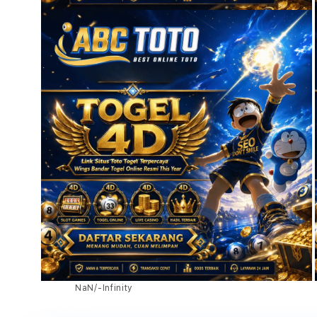
Open
media
6
in
modal
Open
of
NaN
/
-Infinity
media
8