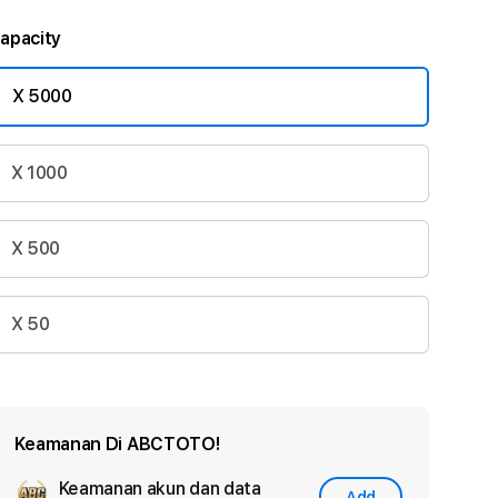
apacity
X 5000
X 1000
X 500
X 50
Keamanan Di ABCTOTO!
Keamanan akun dan data
Add
Add