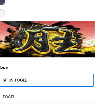
odel
SITUS TOGEL
TOGEL