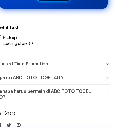
Wings
Wings
Bandar
Bandar
Togel
Togel
Online
Online
Resmi
Resmi
et it fast
This
This
Pickup
Year
Year
Loading store
imited Time Promotion
pa itu ABC TOTO TOGEL 4D ?
enapa harus bermain di ABC TOTO TOGEL
D?
Share