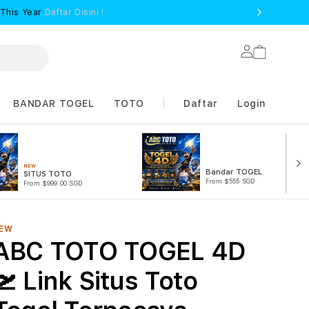
 This Year
Daftar Disini !
Log
Cart
in
BANDAR TOGEL
TOTO
Daftar
Login
NEW
Bandar TOGEL
SITUS TOTO
From $555 SGD
From $999.00 SGD
EW
ABC TOTO TOGEL 4D
🛫 Link Situs Toto