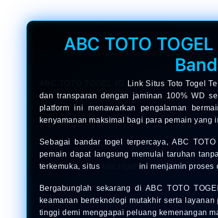
in
modal
ABC TOTO TOGEL 4D
Band
ABC TOTO TOGEL 4D
Link Situs Toto Togel 
dan transparan dengan jaminan 100% WD serta 
platform ini menawarkan pengalaman bermai
kenyamanan maksimal bagi para pemain yang i
Sebagai bandar togel terpercaya, ABC TOTO
pemain dapat langsung memulai taruhan tan
terkemuka, situs
toto togel
ini menjamin proses 
Bergabunglah sekarang di ABC TOTO TOGEL
keamanan berteknologi mutakhir serta layanan 
tinggi demi menggapai peluang kemenangan mak