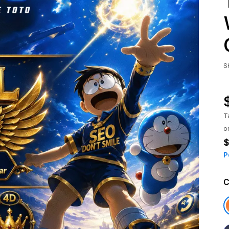
S
T
o
$
P
C