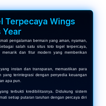
el Terpecaya Wings
 Year
Nikmati pengalaman bermain yang aman, nyaman,
bagai salah satu situs toto togel terpercaya,
n menarik dan fitur modern yang memberikan
ang instan dan transparan, memastikan para
yang terintegrasi dengan penyedia keuangan
an apa pun.
ang terbukti kredibilitasnya. Didukung sistem
ati setiap putaran taruhan dengan percaya diri