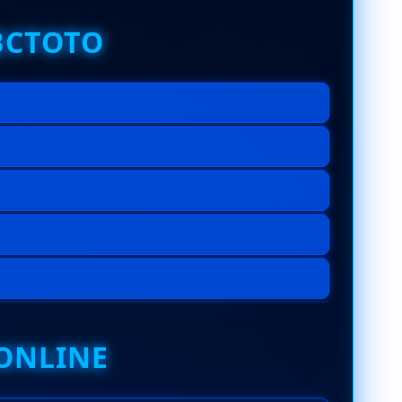
BCTOTO
etap bisa login dengan aman dan lancar ke
ang melindungi data, akun, serta aktivitas
ang cepat, aman, dan transparan untuk
ktif, baik menggunakan perangkat desktop
ia karena menawarkan akses login stabil,
ONLINE