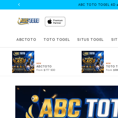
ABC TOTO TOGEL 4D 🛫 
ABCTOTO
TOTO TOGEL
SITUS TOGEL
SI
NEW
NEW
ABCTOTO
TOTO T
From $777 SGD
From $88
Skip to
product
information