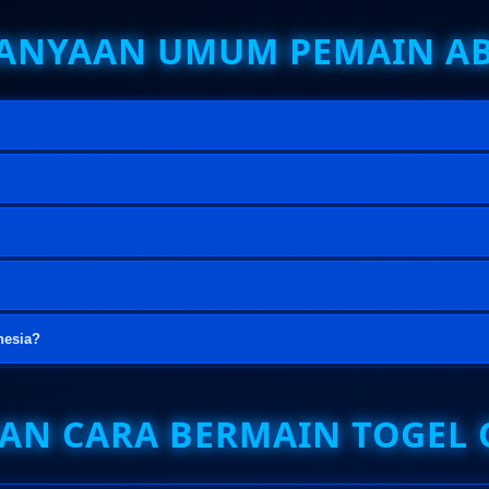
TANYAAN UMUM PEMAIN A
berfungsi sebagai akses cadangan resmi agar pemain t
link utama mengalami kendala.
gan sistem enkripsi dan keamanan berstandar tinggi y
 100% WD serta layanan transaksi dana otomatis y
aja selama 24 jam penuh melalui link alternatif a
nesia?
gel online resmi sangat cocok untuk pemain Indones
siap membantu kapan saja.
AN CARA BERMAIN TOGEL 