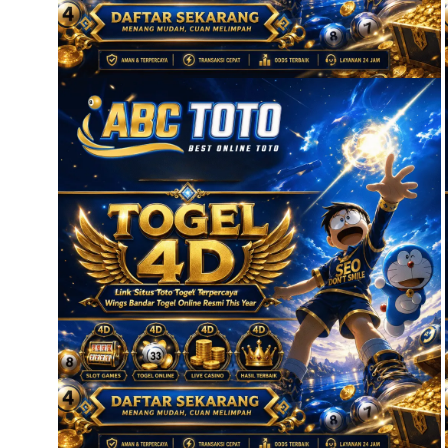
Open
media
4
in
modal