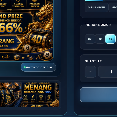
SITUS MACAU
MAC
PILIHAN NOMOR
2D
3D
4D
QUANTITY
ABCTOTO OFFICIAL
−