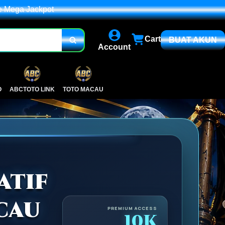
e Mega Jackpot
Cart
BUAT AKUN
Account
O
ABCTOTO LINK
TOTO MACAU
atif
cau
PREMIUM ACCESS
10K