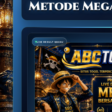
Metode Mega
LIVE RESULT MACAU