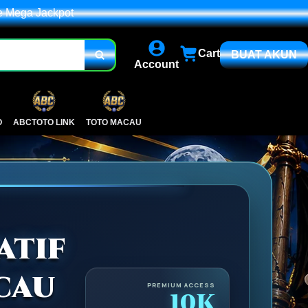
e Mega Jackpot
Cart
BUAT AKUN
Account
O
ABCTOTO LINK
TOTO MACAU
atif
cau
PREMIUM ACCESS
10K