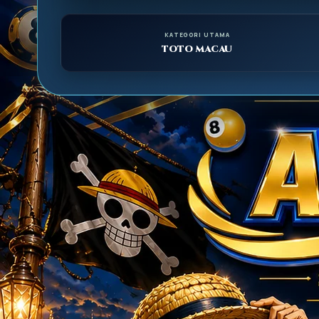
KATEGORI UTAMA
TOTO MACAU