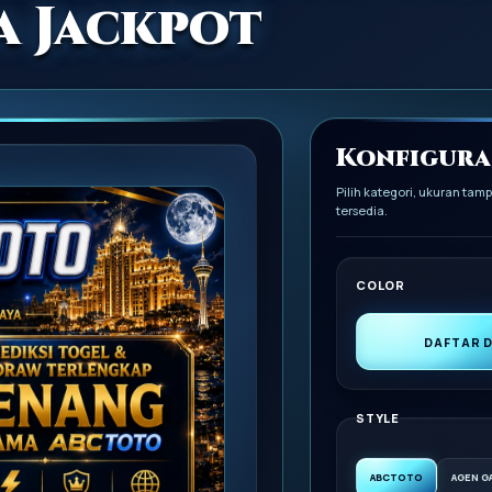
 Jackpot
Konfiguras
Pilih kategori, ukuran tam
tersedia.
COLOR
DAFTAR D
STYLE
ABCTOTO
AGEN G