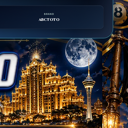
BRAND
ABCTOTO