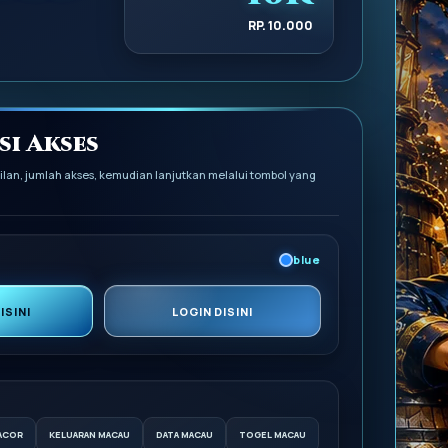
RP. 10.000
i Akses
pilan, jumlah akses, kemudian lanjutkan melalui tombol yang
blue
ISINI
LOGIN DISINI
ACOR
KELUARAN MACAU
DATA MACAU
TOGEL MACAU