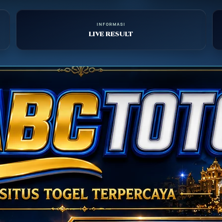
INFORMASI
LIVE RESULT