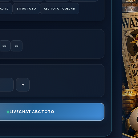
AU 4D
SITUS TOTO
ABC TOTO TOGEL 4D
5D
6D
+
LIVECHAT ABCTOTO