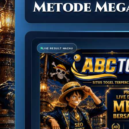
Metode Mega
LIVE RESULT MACAU