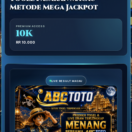
Metode Mega Jackpot
PREMIUM ACCESS
10K
RP. 10.000
LIVE RESULT MACAU