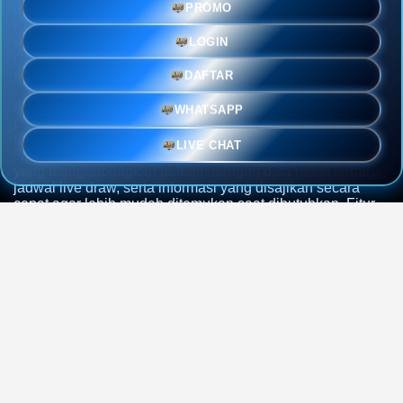
PROMO
menikmati permainan tanpa hambatan pada pasaran
terbaik. Dukungan teknologi modern dan kualitas platform
LOGIN
yang terus ditingkatkan menjadikan ABC TOTO sebagai
referensi utama bagi pengguna yang menginginkan
DAFTAR
informasi hasil yang terorganisir dan mudah diakses.
ABCTOTO menghadirkan akses lengkap ke berbagai
WHATSAPP
pasaran populer seperti Pasaran Macau mulai dari
toto
togel
, 3d, hingga 2d dalam satu platform terintegrasi.
LIVE CHAT
Selain itu, ABC TOTO TOGEL 4D menjadi pusat layanan
yang menghubungkan pemain dengan data result terbaru,
jadwal live draw, serta informasi yang disajikan secara
cepat agar lebih mudah ditemukan saat dibutuhkan. Fitur
kamus erek-erek dan tafsir mimpi yang tersedia membantu
pemain mendapatkan referensi prediksi yang lebih terarah
sebelum memasang taruhan.
Sebagai platform yang mengutamakan pengalaman
bermain, ABC TOTO TOGEL 4D juga menyediakan
berbagai fitur pendukung termasuk dukungan metode
untuk raih mega jackpot dengan fitur modal ringan taruhan
200 perak. Data result disusun secara rapi dan diperbarui
secara berkala sehingga pemain dapat melakukan
pengecekan hasil live draw maupun melihat riwayat
keluaran sebelumnya dengan lebih praktis. Sistem taruhan