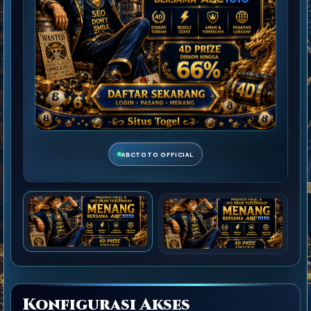
ABCTOTO OFFICIAL
Konfigurasi Akses