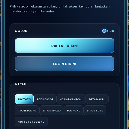
Pilih kategori, ukuran tampilan, jumlah akses, kemudian lanjutkan
melalui tombol yang tersedia.
COLOR
blue
DAFTAR DISINI
LOGIN DISINI
STYLE
ABCTOTO
AGEN GACOR
KELUARAN MACAU
DATA MACAU
TOGEL MACAU
SITUS MACAU
MACAU 4D
SITUS TOTO
ABC TOTO TOGEL 4D