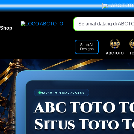
ABC TOTO 
Selamat datang di ABCTO
Link situs Toto resmi & te
Shop
Akses login cepat dan stab
Shop All
Designs
Pasaran lengkap & result 
ABCTOTO
T
Bonus menarik setiap hari
Daftar dan login sekarang
MACAU IMPERIAL ACCESS
ABC TOTO TO
Situs Toto 