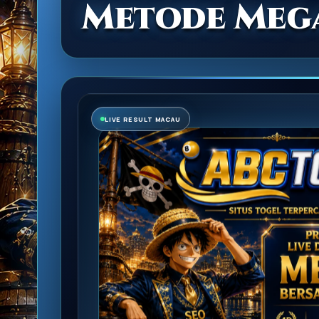
Metode Mega
LIVE RESULT MACAU