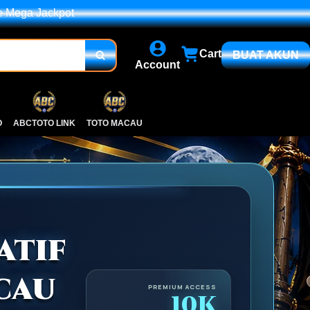
e Mega Jackpot
Cart
BUAT AKUN
Account
O
ABCTOTO LINK
TOTO MACAU
atif
cau
PREMIUM ACCESS
10K