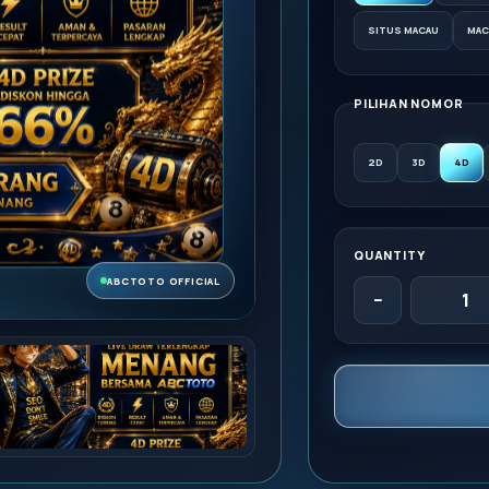
SITUS MACAU
MAC
PILIHAN NOMOR
2D
3D
4D
QUANTITY
ABCTOTO OFFICIAL
−