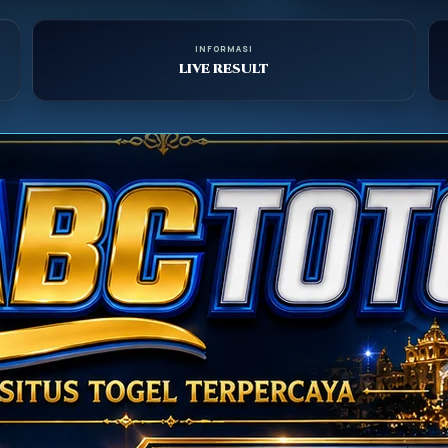
INFORMASI
LIVE RESULT