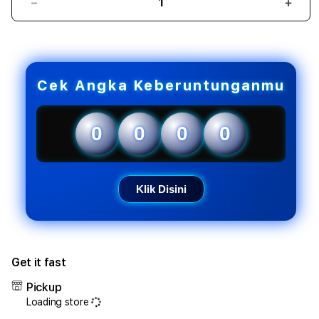
Decrease
Incr
quantity
quant
for
for
ABC
ABC
TOTO
TOT
TOGEL
TOG
Cek Angka Keberuntunganmu
4D
4D
🛫
🛫
Link
Link
0
0
0
0
Situs
Situs
Toto
Toto
Togel
Toge
Terpecaya
Terp
Klik Disini
Wings
Wing
Bandar
Band
Togel
Toge
Online
Onlin
Get it fast
Resmi
Resm
This
This
Pickup
Year
Year
Loading store