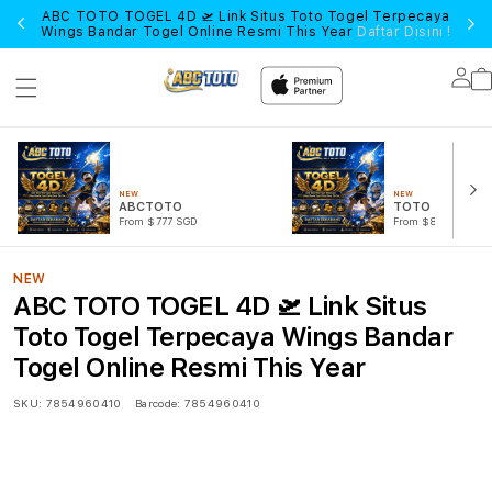
ABC TOTO TOGEL 4D 🛫 Link Situs Toto Togel Terpecaya
Lo
Wings Bandar Togel Online Resmi This Year
Daftar Disini !
Lo
in
NEW
NEW
ABCTOTO
TOTO TOGEL
From $777 SGD
From $888 SGD
NEW
ABC TOTO TOGEL 4D 🛫 Link Situs
Toto Togel Terpecaya Wings Bandar
Togel Online Resmi This Year
SKU:
7854960410
Barcode:
7854960410