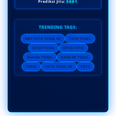
Prediksi Jitu:
5681
TRENDING TAGS:
ABC TOTO TOGEL 4D
TOTO TOGEL
SITUS TOGEL
SITUS TOTO
Bandar TOGEL
BANDAR TOGEL
TOGEL
TOTO TOGEL 4D
TOTO