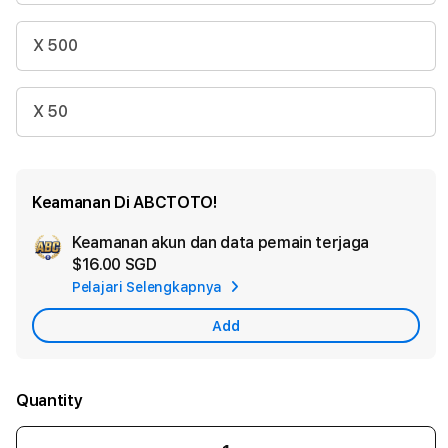
X 500
X 50
Keamanan Di ABCTOTO!
Keamanan akun dan data pemain terjaga
Ad
$16.00 SGD
App
Pelajari Selengkapnya
Car
Add
Quantity