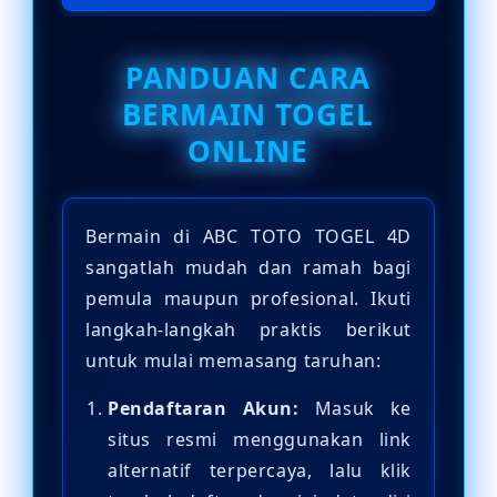
melalui link alternatif aktif, baik
kenyamanan seluruh pemain.
Ya, ABC TOTO TOGEL 4D sebagai
menggunakan perangkat desktop
Bandar togel online resmi sangat
PANDUAN CARA
maupun mobile.
cocok untuk pemain Indonesia
BERMAIN TOGEL
karena menawarkan akses login
ONLINE
stabil, fitur modern, serta layanan
terbaik yang siap membantu kapan
saja.
Bermain di ABC TOTO TOGEL 4D
sangatlah mudah dan ramah bagi
pemula maupun profesional. Ikuti
langkah-langkah praktis berikut
untuk mulai memasang taruhan:
Pendaftaran Akun:
Masuk ke
situs resmi menggunakan link
alternatif terpercaya, lalu klik