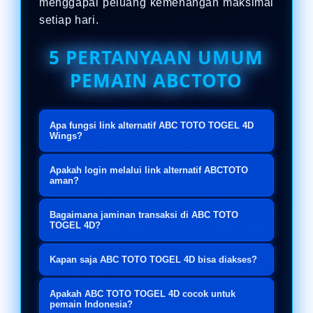
menggapai peluang kemenangan maksimal
setiap hari.
5 PERTANYAAN UMUM
PEMAIN ABCTOTO
Apa fungsi link alternatif ABC TOTO TOGEL 4D
Wings?
Link alternatif ABC TOTO TOGEL 4D
Apakah login melalui link alternatif ABCTOTO
Wings berfungsi sebagai akses
aman?
cadangan resmi agar pemain tetap
Ya, link alternatif ABCTOTO
Bagaimana jaminan transaksi di ABC TOTO
bisa login dengan aman dan lancar
dirancang dengan sistem enkripsi
TOGEL 4D?
ke situs Bandar togel online
dan keamanan berstandar tinggi
ABC TOTO TOGEL 4D memberikan
terpercaya saat link utama
Kapan saja ABC TOTO TOGEL 4D bisa diakses?
yang melindungi data, akun, serta
jaminan 100% WD serta layanan
mengalami kendala.
aktivitas pemain saat login maupun
ABC TOTO TOGEL 4D dapat diakses
transaksi dana otomatis yang cepat,
Apakah ABC TOTO TOGEL 4D cocok untuk
bermain.
kapan saja selama 24 jam penuh
pemain Indonesia?
aman, dan transparan untuk