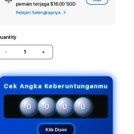
pemain terjaga
$16.00 SGD
Apple
Pelajari Selengkapnya
Care
uantity
Decrease
Increase
quantity
quantity
for
for
ABC
ABC
TOTO
TOTO
Cek Angka Keberuntunganmu
TOGEL
TOGEL
4D
4D
🛫
🛫
0
0
0
0
Link
Link
Situs
Situs
Toto
Toto
Togel
Togel
Terpecaya
Terpecaya
Klik Disini