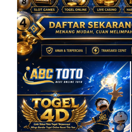
Open
media
1
in
modal