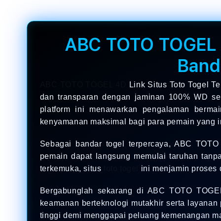
in
modal
ABC TOTO TOGEL 4D
Band
ABC TOTO TOGEL 4D
Link Situs Toto Togel 
dan transparan dengan jaminan 100% WD serta 
platform ini menawarkan pengalaman bermai
kenyamanan maksimal bagi para pemain yang i
Sebagai bandar togel terpercaya, ABC TOTO
pemain dapat langsung memulai taruhan tan
terkemuka, situs
toto togel
ini menjamin proses 
Bergabunglah sekarang di ABC TOTO TOGEL
keamanan berteknologi mutakhir serta layanan 
tinggi demi menggapai peluang kemenangan mak