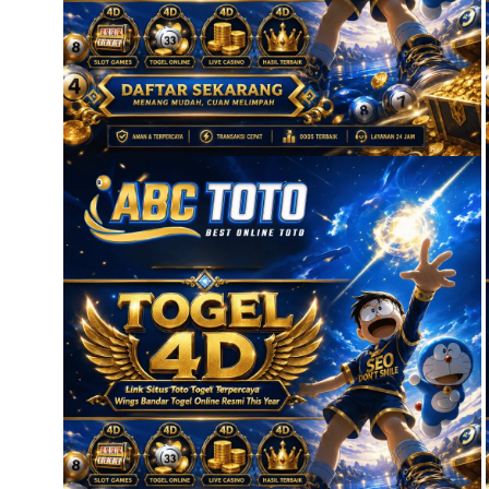
Open
media
2
in
modal