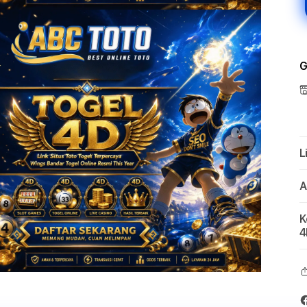
Open
media
7
in
modal
G
L
A
K
4
Open
media
9