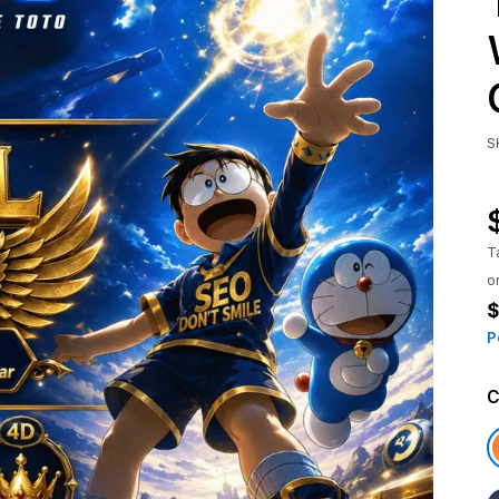
S
T
o
$
P
C