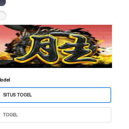
odel
SITUS TOGEL
TOGEL