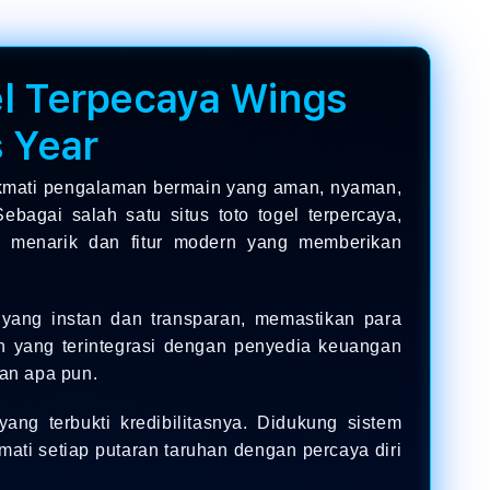
el Terpecaya Wings
 Year
Nikmati pengalaman bermain yang aman, nyaman,
bagai salah satu situs toto togel terpercaya,
n menarik dan fitur modern yang memberikan
ang instan dan transparan, memastikan para
yang terintegrasi dengan penyedia keuangan
an apa pun.
ang terbukti kredibilitasnya. Didukung sistem
ati setiap putaran taruhan dengan percaya diri