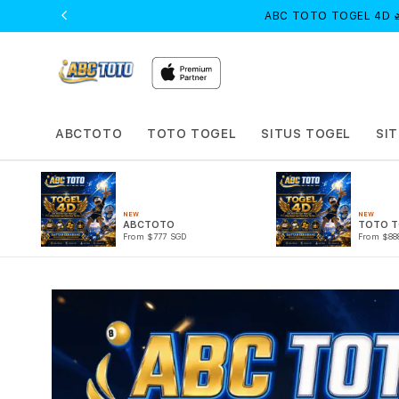
ABC TOTO TOGEL 4D 🛫 
ABCTOTO
TOTO TOGEL
SITUS TOGEL
SI
NEW
NEW
ABCTOTO
TOTO T
From $777 SGD
From $88
Skip to
product
information