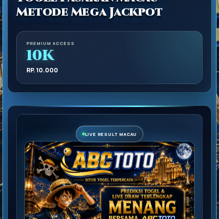
Metode Mega Jackpot
PREMIUM ACCESS
10K
RP. 10.000
LIVE RESULT MACAU