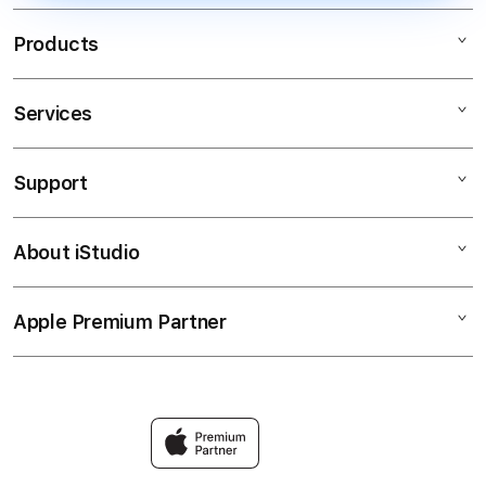
Products
Services
ABC TOTO TOGEL 4D
TOTO TOGEL
Support
AppleCare+
SITUS TOGEL
Corporate
SITUS TOTO
About iStudio
My Account
SITUS TOTO
Bandar TOGEL
Collection & Delivery
Elush Service Provider
TOGEL
Apple Premium Partner
About Us
Returns & Exchanges
Financing Options
TOTO TOGEL 4D
Find an iStudio near you
Contact Us
Trade-in
TOTO
Why Shop at iStudio
FAQ
Traveller’s Reservation
Elush Corporate Website
Privacy Policy