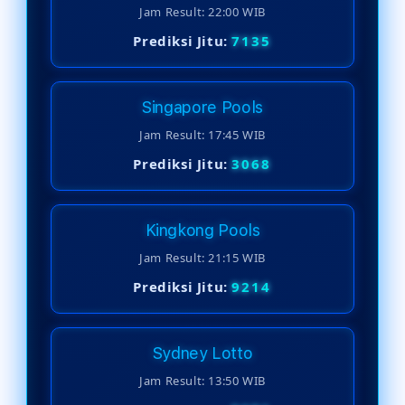
Jam Result: 22:00 WIB
Prediksi Jitu:
7135
Singapore Pools
Jam Result: 17:45 WIB
Prediksi Jitu:
3068
Kingkong Pools
Jam Result: 21:15 WIB
Prediksi Jitu:
9214
Sydney Lotto
Jam Result: 13:50 WIB