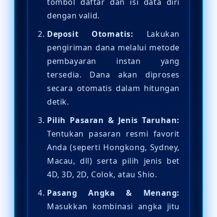
tombol daftar dan isi data diri
dengan valid.
Deposit Otomatis:
Lakukan
pengiriman dana melalui metode
pembayaran instan yang
tersedia. Dana akan diproses
secara otomatis dalam hitungan
detik.
Pilih Pasaran & Jenis Taruhan:
Tentukan pasaran resmi favorit
Anda (seperti Hongkong, Sydney,
Macau, dll) serta pilih jenis bet
4D, 3D, 2D, Colok, atau Shio.
Pasang Angka & Menang:
Masukkan kombinasi angka jitu