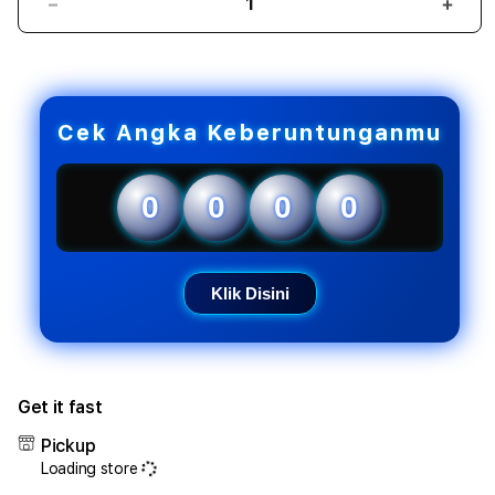
Decrease
Incr
quantity
quant
for
for
ABC
ABC
TOTO
TOT
TOGEL
TOG
Cek Angka Keberuntunganmu
4D
4D
🛫
🛫
Link
Link
0
0
0
0
Situs
Situs
Toto
Toto
Togel
Toge
Terpecaya
Terp
Klik Disini
Wings
Wing
Bandar
Band
Togel
Toge
Online
Onlin
Get it fast
Resmi
Resm
This
This
Pickup
Year
Year
Loading store