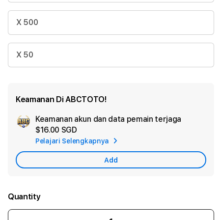
X 500
X 50
Keamanan Di ABCTOTO!
Keamanan akun dan data pemain terjaga
Ad
$16.00 SGD
App
Pelajari Selengkapnya
Car
Add
Quantity