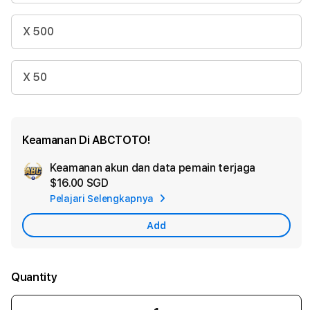
X 500
X 50
Keamanan Di ABCTOTO!
Keamanan akun dan data pemain terjaga
Ad
$16.00 SGD
App
Pelajari Selengkapnya
Car
Add
Quantity