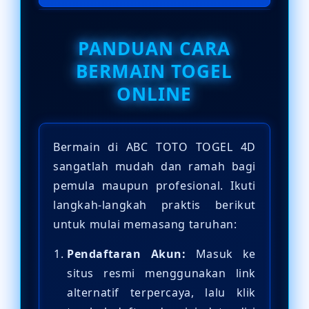
melalui link alternatif aktif, baik
kenyamanan seluruh pemain.
Ya, ABC TOTO TOGEL 4D sebagai
menggunakan perangkat desktop
Bandar togel online resmi sangat
PANDUAN CARA
maupun mobile.
cocok untuk pemain Indonesia
BERMAIN TOGEL
karena menawarkan akses login
ONLINE
stabil, fitur modern, serta layanan
terbaik yang siap membantu kapan
saja.
Bermain di ABC TOTO TOGEL 4D
sangatlah mudah dan ramah bagi
pemula maupun profesional. Ikuti
langkah-langkah praktis berikut
untuk mulai memasang taruhan:
Pendaftaran Akun:
Masuk ke
situs resmi menggunakan link
alternatif terpercaya, lalu klik