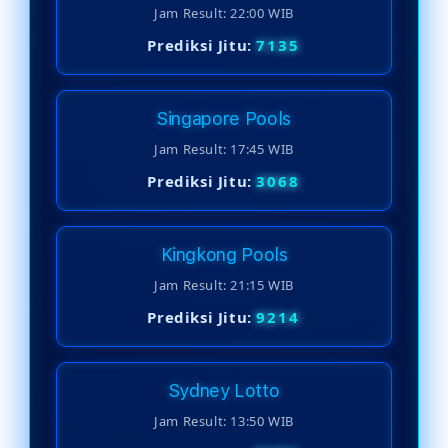
Jam Result: 22:00 WIB
Prediksi Jitu:
7135
Singapore Pools
Jam Result: 17:45 WIB
Prediksi Jitu:
3068
Kingkong Pools
Jam Result: 21:15 WIB
Prediksi Jitu:
9214
Sydney Lotto
Jam Result: 13:50 WIB