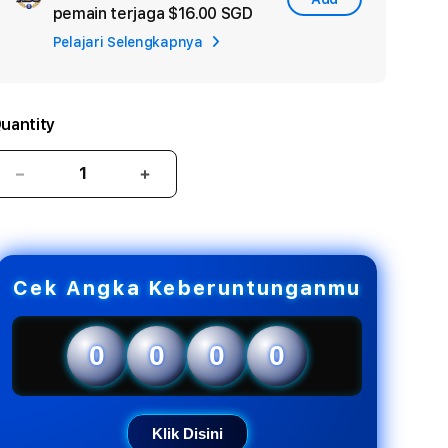
pemain terjaga
$16.00 SGD
Apple
Pelajari Selengkapnya
Care
uantity
Decrease
Increase
quantity
quantity
for
for
ABC
ABC
TOTO
TOTO
Cek Angka Keberuntunganmu
TOGEL
TOGEL
4D
4D
🛫
🛫
0
0
0
0
Link
Link
Situs
Situs
Toto
Toto
Togel
Togel
Terpecaya
Terpecaya
Klik Disini