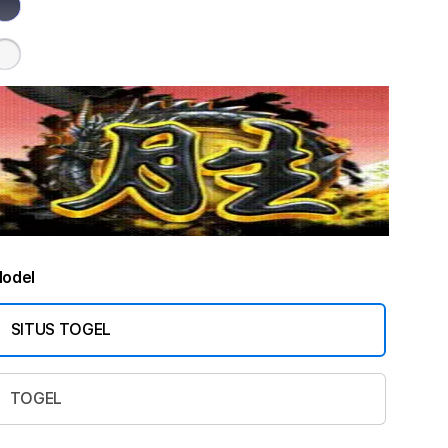
odel
SITUS TOGEL
TOGEL