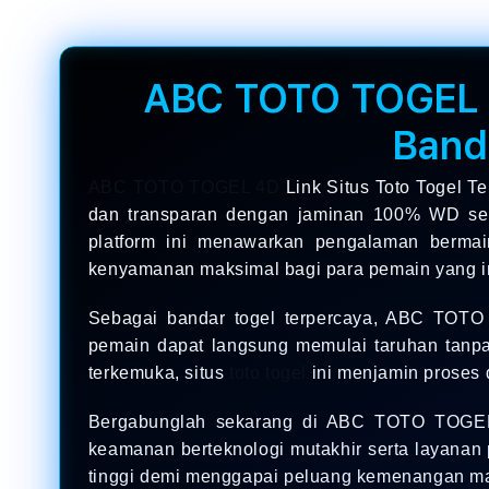
in
modal
ABC TOTO TOGEL 4D
Band
ABC TOTO TOGEL 4D
Link Situs Toto Togel 
dan transparan dengan jaminan 100% WD serta 
platform ini menawarkan pengalaman bermai
kenyamanan maksimal bagi para pemain yang i
Sebagai bandar togel terpercaya, ABC TOTO
pemain dapat langsung memulai taruhan tan
terkemuka, situs
toto togel
ini menjamin proses 
Bergabunglah sekarang di ABC TOTO TOGEL
keamanan berteknologi mutakhir serta layanan 
tinggi demi menggapai peluang kemenangan mak