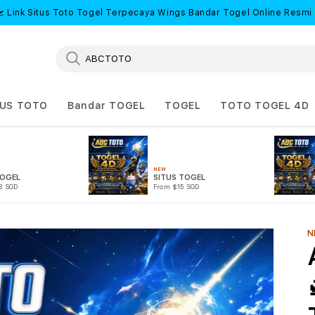
Link Situs Toto Togel Terpecaya Wings Bandar Togel Online Resmi
TUS TOTO
Bandar TOGEL
TOGEL
TOTO TOGEL 4D
NEW
OGEL
SITUS TOGEL
8 SGD
From $15 SGD
N