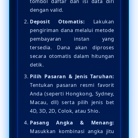
tombol daftar dan isi data diri
dengan valid.
Deposit Otomatis:
Lakukan
pengiriman dana melalui metode
pembayaran instan yang
tersedia. Dana akan diproses
secara otomatis dalam hitungan
detik.
Pilih Pasaran & Jenis Taruhan:
Tentukan pasaran resmi favorit
Anda (seperti Hongkong, Sydney,
Macau, dll) serta pilih jenis bet
4D, 3D, 2D, Colok, atau Shio.
Pasang Angka & Menang:
Masukkan kombinasi angka jitu