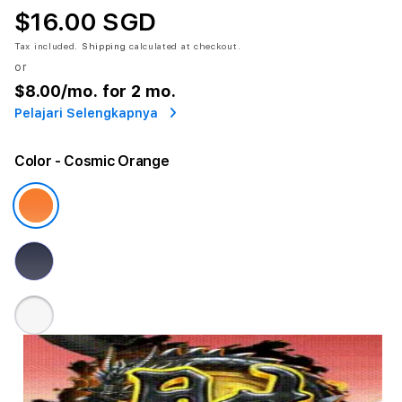
$16.00 SGD
Tax included.
Shipping
calculated at checkout.
or
$8.00
/mo. for 2 mo.
Pelajari Selengkapnya
Color
- Cosmic Orange