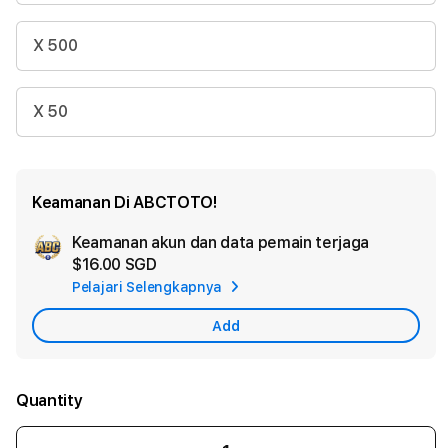
X 500
X 50
Keamanan Di ABCTOTO!
Keamanan akun dan data pemain terjaga
Ad
$16.00 SGD
App
Pelajari Selengkapnya
Car
Add
Quantity