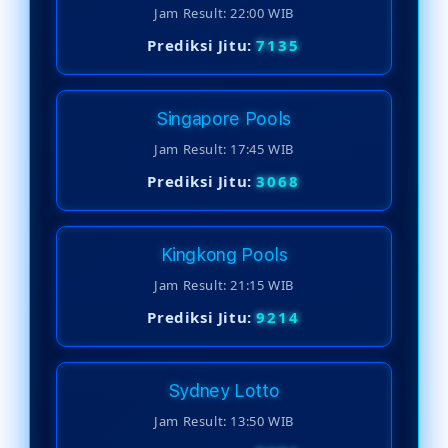
Jam Result: 22:00 WIB
Prediksi Jitu:
7135
Singapore Pools
Jam Result: 17:45 WIB
Prediksi Jitu:
3068
Kingkong Pools
Jam Result: 21:15 WIB
Prediksi Jitu:
9214
Sydney Lotto
Jam Result: 13:50 WIB