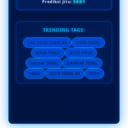
Prediksi Jitu:
5681
TRENDING TAGS:
ABC TOTO TOGEL 4D
TOTO TOGEL
SITUS TOGEL
SITUS TOTO
Bandar TOGEL
BANDAR TOGEL
TOGEL
TOTO TOGEL 4D
TOTO