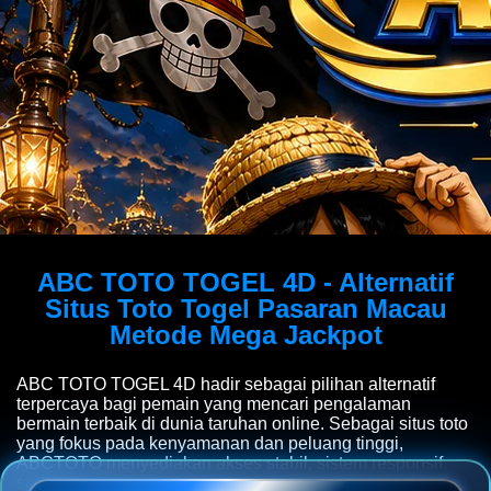
ABC TOTO TOGEL 4D - Alternatif
Situs Toto Togel Pasaran Macau
Metode Mega Jackpot
ABC TOTO TOGEL 4D hadir sebagai pilihan alternatif
terpercaya bagi pemain yang mencari pengalaman
bermain terbaik di dunia taruhan online. Sebagai
situs toto
yang fokus pada kenyamanan dan peluang tinggi,
ABCTOTO menyediakan akses stabil, sistem responsif,
serta layanan yang dirancang agar setiap pemain dapat