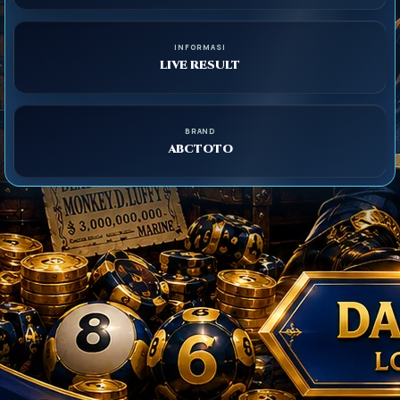
INFORMASI
LIVE RESULT
BRAND
ABCTOTO