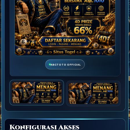
ABCTOTO OFFICIAL
Konfigurasi Akses