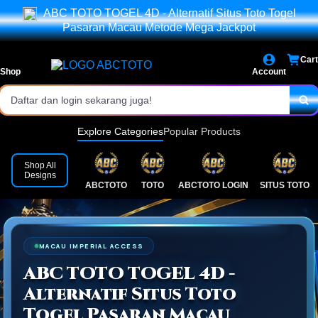
ABC TOTO TOGEL 4D - Alternatif Situs Toto Togel
Pasaran lengkap & result resmi.
Pasaran Macau Metode Mega Jackpot
Bonus menarik setiap hari!
Cart
Daftar dan login sekarang juga!
Shop
Account
Explore Categories
Popular Products
Shop All
Designs
ABCTOTO
TOTO
ABCTOTO LOGIN
SITUS TOTO
MACAU IMPERIAL ACCESS
ABC TOTO TOGEL 4D -
Alternatif Situs Toto
Togel Pasaran Macau