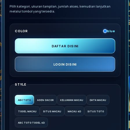
Pilih kategori, ukuran tampilan, jumlah akses, kemudian lanjutkan
melalui tombol yang tersedia.
COLOR
blue
DAFTAR DISINI
LOGIN DISINI
STYLE
ABCTOTO
AGEN GACOR
KELUARAN MACAU
DATA MACAU
TOGEL MACAU
SITUS MACAU
MACAU 4D
SITUS TOTO
ABC TOTO TOGEL 4D