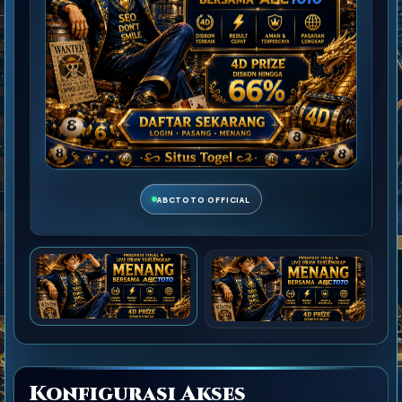
ABCTOTO OFFICIAL
Konfigurasi Akses