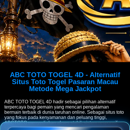
ABC TOTO TOGEL 4D - Alternatif
Situs Toto Togel Pasaran Macau
Metode Mega Jackpot
ABC TOTO TOGEL 4D hadir sebagai pilihan alternatif
terpercaya bagi pemain yang mencari pengalaman
bermain terbaik di dunia taruhan online. Sebagai
situs toto
yang fokus pada kenyamanan dan peluang tinggi,
ABCTOTO menyediakan akses stabil, sistem responsif,
serta layanan yang dirancang agar setiap pemain dapat