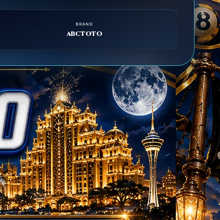
BRAND
ABCTOTO