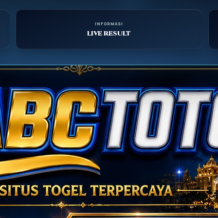
INFORMASI
LIVE RESULT