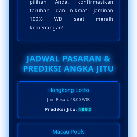
pilihan Anda, konfirmasikan
taruhan, dan nikmati jaminan
100% WD saat meraih
kemenangan!
JADWAL PASARAN &
PREDIKSI ANGKA JITU
Hongkong Lotto
Jam Result: 23:00 WIB
Prediksi Jitu:
4892
Macau Pools