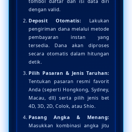
tombol daftar dan isi data diri
dengan valid.
Deposit Otomatis:
Lakukan
pengiriman dana melalui metode
pembayaran instan yang
tersedia. Dana akan diproses
secara otomatis dalam hitungan
detik.
Pilih Pasaran & Jenis Taruhan:
Tentukan pasaran resmi favorit
Anda (seperti Hongkong, Sydney,
Macau, dll) serta pilih jenis bet
4D, 3D, 2D, Colok, atau Shio.
Pasang Angka & Menang:
Masukkan kombinasi angka jitu