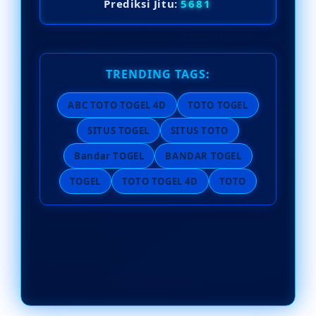
Prediksi Jitu:
5681
TRENDING TAGS:
ABC TOTO TOGEL 4D
TOTO TOGEL
SITUS TOGEL
SITUS TOTO
Bandar TOGEL
BANDAR TOGEL
TOGEL
TOTO TOGEL 4D
TOTO