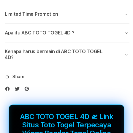
Limited Time Promotion
Apa itu ABC TOTO TOGEL 4D ?
Kenapa harus bermain di ABC TOTO TOGEL
4D?
Share
ABC TOTO TOGEL 4D 🛫 Link
Situs Toto Togel Terpecaya