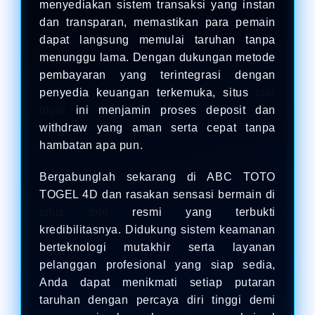
menyediakan sistem transaksi yang instan
dan transparan, memastikan para pemain
dapat langsung memulai taruhan tanpa
menunggu lama. Dengan dukungan metode
pembayaran yang terintegrasi dengan
penyedia keuangan terkemuka, situs
toto
togel
ini menjamin proses deposit dan
withdraw yang aman serta cepat tanpa
hambatan apa pun.
Bergabunglah sekarang di ABC TOTO
TOGEL 4D dan rasakan sensasi bermain di
situs toto
resmi yang terbukti
kredibilitasnya. Didukung sistem keamanan
berteknologi mutakhir serta layanan
pelanggan profesional yang siap sedia,
Anda dapat menikmati setiap putaran
taruhan dengan percaya diri tinggi demi