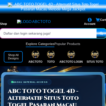
ABC TOTO TOGEL 4D - Alternatif Situs Toto Togel
Pasaran lengkap & result resmi.
Pasaran Macau Metode Mega Jackpot
Bonus menarik setiap hari!
Cart
Daftar dan login sekarang juga!
Shop
Account
Explore Categories
Popular Products
Shop All
Designs
ABCTOTO
TOTO
ABCTOTO LOGIN
SITUS TOTO
MACAU IMPERIAL ACCESS
ABC TOTO TOGEL 4D -
Alternatif Situs Toto
Togel Pasaran Macau