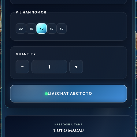
PILIHAN NOMOR
2D
3D
4D
5D
6D
QUANTITY
−
+
LIVECHAT ABCTOTO
KATEGORI UTAMA
TOTO MACAU