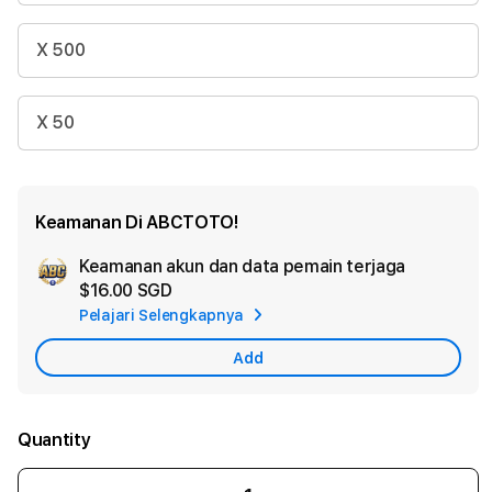
X 500
X 50
Keamanan Di ABCTOTO!
Keamanan akun dan data pemain terjaga
Ad
$16.00 SGD
App
Pelajari Selengkapnya
Car
Add
Quantity