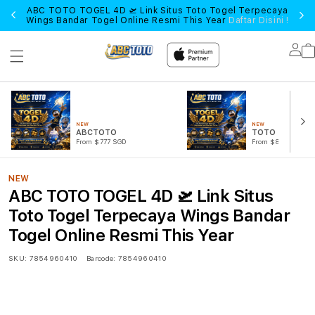
ABC TOTO TOGEL 4D 🛫 Link Situs Toto Togel Terpecaya
Lo
Wings Bandar Togel Online Resmi This Year
Daftar Disini !
Lo
in
NEW
NEW
ABCTOTO
TOTO TOGEL
From $777 SGD
From $888 SGD
NEW
ABC TOTO TOGEL 4D 🛫 Link Situs
Toto Togel Terpecaya Wings Bandar
Togel Online Resmi This Year
SKU:
7854960410
Barcode:
7854960410