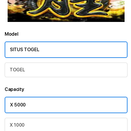
Model
SITUS TOGEL
TOGEL
Capacity
X 5000
X 1000