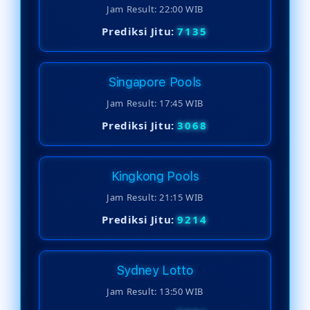
Jam Result: 22:00 WIB
Prediksi Jitu:
7135
Singapore Pools
Jam Result: 17:45 WIB
Prediksi Jitu:
3068
Kingkong Pools
Jam Result: 21:15 WIB
Prediksi Jitu:
9214
Sydney Lotto
Jam Result: 13:50 WIB