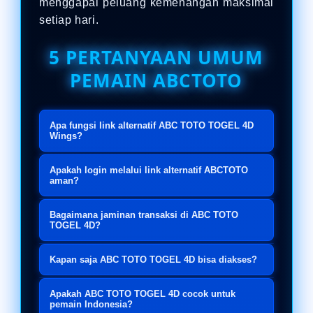
menggapai peluang kemenangan maksimal
setiap hari.
5 PERTANYAAN UMUM
PEMAIN ABCTOTO
Apa fungsi link alternatif ABC TOTO TOGEL 4D
Wings?
Link alternatif ABC TOTO TOGEL 4D
Apakah login melalui link alternatif ABCTOTO
Wings berfungsi sebagai akses
aman?
cadangan resmi agar pemain tetap
Ya, link alternatif ABCTOTO
Bagaimana jaminan transaksi di ABC TOTO
bisa login dengan aman dan lancar
dirancang dengan sistem enkripsi
TOGEL 4D?
ke situs Bandar togel online
dan keamanan berstandar tinggi
ABC TOTO TOGEL 4D memberikan
terpercaya saat link utama
Kapan saja ABC TOTO TOGEL 4D bisa diakses?
yang melindungi data, akun, serta
jaminan 100% WD serta layanan
mengalami kendala.
aktivitas pemain saat login maupun
ABC TOTO TOGEL 4D dapat diakses
transaksi dana otomatis yang cepat,
Apakah ABC TOTO TOGEL 4D cocok untuk
bermain.
kapan saja selama 24 jam penuh
pemain Indonesia?
aman, dan transparan untuk