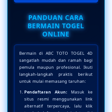
melalui link alternatif aktif, baik
kenyamanan seluruh pemain.
Ya, ABC TOTO TOGEL 4D sebagai
menggunakan perangkat desktop
Bandar togel online resmi sangat
PANDUAN CARA
maupun mobile.
cocok untuk pemain Indonesia
BERMAIN TOGEL
karena menawarkan akses login
ONLINE
stabil, fitur modern, serta layanan
terbaik yang siap membantu kapan
saja.
Bermain di ABC TOTO TOGEL 4D
sangatlah mudah dan ramah bagi
pemula maupun profesional. Ikuti
langkah-langkah praktis berikut
untuk mulai memasang taruhan:
Pendaftaran Akun:
Masuk ke
situs resmi menggunakan link
alternatif terpercaya, lalu klik