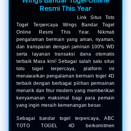
Wings Bandar Togel Online
Resmi This Year
ABC TOTO TOGEL 4D
Link Situs Toto
Togel Terpercaya Wings Bandar Togel
Online Resmi This Year. Nikmati
pengalaman bermain yang aman, nyaman,
dan transparan dengan jaminan 100% WD
serta layanan transaksi dana otomatis
terbaik Masa kini! Sebagai salah satu situs
toto togel terpercaya, platform ini
menawarkan pengalaman bermain togel 4D
terbaik dengan berbagai pilihan permainan
menarik dan fitur modern yang memberikan
kenyamanan maksimal bagi para pemain
yang ingin meraih kemenangan besar.
Sebagai bandar togel terpercaya, ABC
TOTO TOGEL 4D berkomitmen