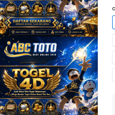
C
Open
media
3
in
modal