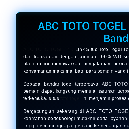
in
modal
ABC TOTO TOGEL 4D
Band
ABC TOTO TOGEL 4D
Link Situs Toto Togel 
dan transparan dengan jaminan 100% WD serta 
platform ini menawarkan pengalaman bermai
kenyamanan maksimal bagi para pemain yang i
Sebagai bandar togel terpercaya, ABC TOTO
pemain dapat langsung memulai taruhan tan
terkemuka, situs
toto togel
ini menjamin proses 
Bergabunglah sekarang di ABC TOTO TOGEL
keamanan berteknologi mutakhir serta layanan 
tinggi demi menggapai peluang kemenangan mak