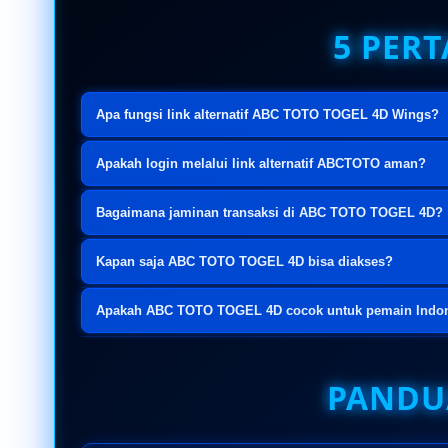
5 PER
Apa fungsi link alternatif ABC TOTO TOGEL 4D Wings?
Link alternatif ABC TOTO TOGEL 4D Wings 
Apakah login melalui link alternatif ABCTOTO aman?
situs Bandar togel online terpercaya saat 
Ya, link alternatif ABCTOTO dirancang den
Bagaimana jaminan transaksi di ABC TOTO TOGEL 4D?
pemain saat login maupun bermain.
ABC TOTO TOGEL 4D memberikan jaminan
Kapan saja ABC TOTO TOGEL 4D bisa diakses?
kenyamanan seluruh pemain.
ABC TOTO TOGEL 4D dapat diakses kapan s
Apakah ABC TOTO TOGEL 4D cocok untuk pemain Indo
maupun mobile.
Ya, ABC TOTO TOGEL 4D sebagai Bandar to
fitur modern, serta layanan terbaik yang 
PANDU