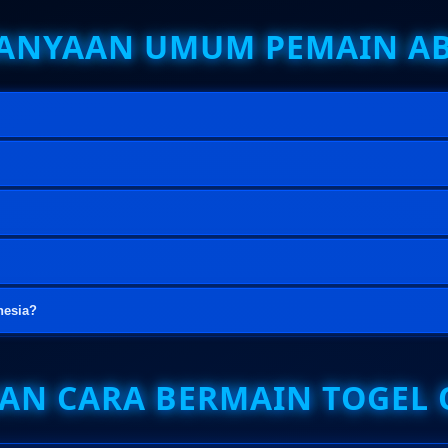
TANYAAN UMUM PEMAIN A
berfungsi sebagai akses cadangan resmi agar pemain t
link utama mengalami kendala.
gan sistem enkripsi dan keamanan berstandar tinggi y
 100% WD serta layanan transaksi dana otomatis y
aja selama 24 jam penuh melalui link alternatif a
nesia?
gel online resmi sangat cocok untuk pemain Indones
siap membantu kapan saja.
AN CARA BERMAIN TOGEL 