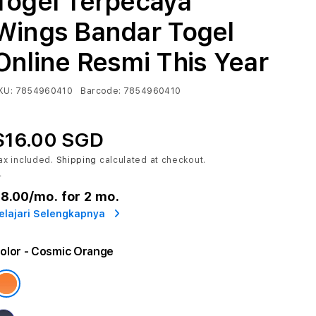
Togel Terpecaya
Wings Bandar Togel
Online Resmi This Year
KU:
7854960410
Barcode:
7854960410
$16.00 SGD
ax included.
Shipping
calculated at checkout.
r
8.00
/mo. for 2 mo.
elajari Selengkapnya
olor
- Cosmic Orange