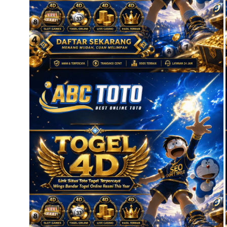
Open
media
2
in
modal