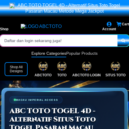
ABC TOTO TOGEL 4D - Alternatif Situs Toto Togel
Pasaran lengkap & result resmi.
Pasaran Macau Metode Mega Jackpot
Bonus menarik setiap hari!
Cart
Daftar dan login sekarang juga!
Shop
Account
Explore Categories
Popular Products
Shop All
Designs
ABCTOTO
TOTO
ABCTOTO LOGIN
SITUS TOTO
MACAU IMPERIAL ACCESS
ABC TOTO TOGEL 4D -
Alternatif Situs Toto
Togel Pasaran Macau