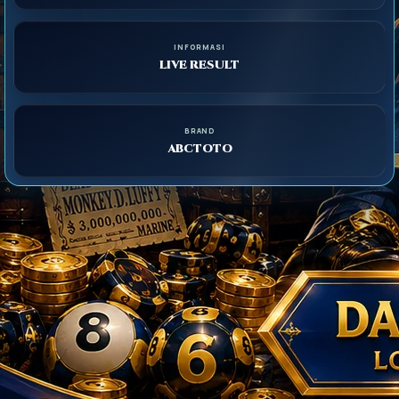
INFORMASI
LIVE RESULT
BRAND
ABCTOTO