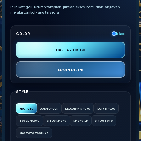
Pilih kategori, ukuran tampilan, jumlah akses, kemudian lanjutkan
melalui tombol yang tersedia.
COLOR
blue
DAFTAR DISINI
LOGIN DISINI
STYLE
ABCTOTO
AGEN GACOR
KELUARAN MACAU
DATA MACAU
TOGEL MACAU
SITUS MACAU
MACAU 4D
SITUS TOTO
ABC TOTO TOGEL 4D