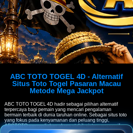
ABC TOTO TOGEL 4D - Alternatif
Situs Toto Togel Pasaran Macau
Metode Mega Jackpot
ABC TOTO TOGEL 4D hadir sebagai pilihan alternatif
terpercaya bagi pemain yang mencari pengalaman
bermain terbaik di dunia taruhan online. Sebagai
situs toto
yang fokus pada kenyamanan dan peluang tinggi,
ABCTOTO menyediakan akses stabil, sistem responsif,
serta layanan yang dirancang agar setiap pemain dapat