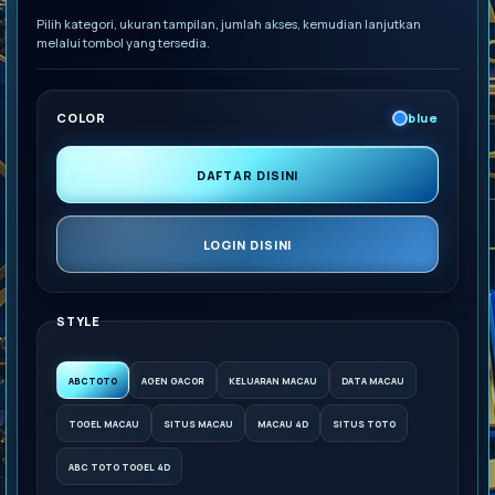
Pilih kategori, ukuran tampilan, jumlah akses, kemudian lanjutkan
melalui tombol yang tersedia.
COLOR
blue
DAFTAR DISINI
LOGIN DISINI
STYLE
ABCTOTO
AGEN GACOR
KELUARAN MACAU
DATA MACAU
TOGEL MACAU
SITUS MACAU
MACAU 4D
SITUS TOTO
ABC TOTO TOGEL 4D