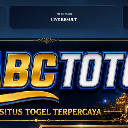
INFORMASI
LIVE RESULT