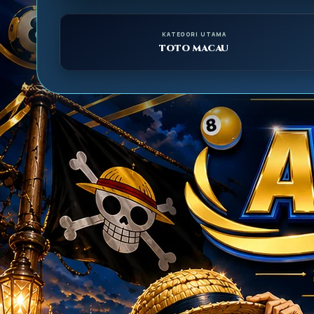
KATEGORI UTAMA
TOTO MACAU