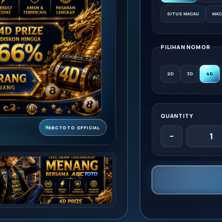
SITUS MACAU
MAC
PILIHAN NOMOR
2D
3D
4D
QUANTITY
ABCTOTO OFFICIAL
−