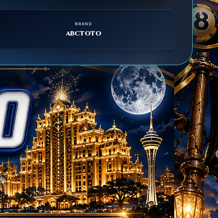
BRAND
ABCTOTO