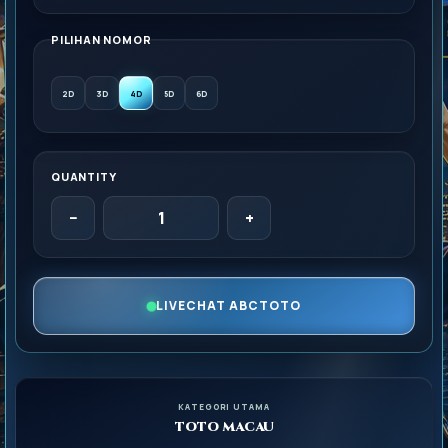
PILIHAN NOMOR
2D
3D
4D
5D
6D
QUANTITY
−
+
LIVECHAT ABCTOTO
KATEGORI UTAMA
TOTO MACAU