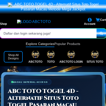
ABC TOTO TOGEL 4D - Alternatif Situs Toto Togel
Pasaran lengkap & result resmi.
Pasaran Macau Metode Mega Jackpot
Bonus menarik setiap hari!
Cart
Daftar dan login sekarang juga!
Shop
Account
Explore Categories
Popular Products
Shop All
Designs
ABCTOTO
TOTO
ABCTOTO LOGIN
SITUS TOTO
MACAU IMPERIAL ACCESS
ABC TOTO TOGEL 4D -
Alternatif Situs Toto
Togel Pasaran Macau