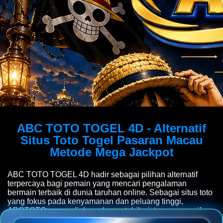
ABC TOTO TOGEL 4D - Alternatif
Situs Toto Togel Pasaran Macau
Metode Mega Jackpot
ABC TOTO TOGEL 4D hadir sebagai pilihan alternatif
terpercaya bagi pemain yang mencari pengalaman
bermain terbaik di dunia taruhan online. Sebagai
situs toto
yang fokus pada kenyamanan dan peluang tinggi,
ABCTOTO menyediakan akses stabil, sistem responsif,
serta layanan yang dirancang agar setiap pemain dapat