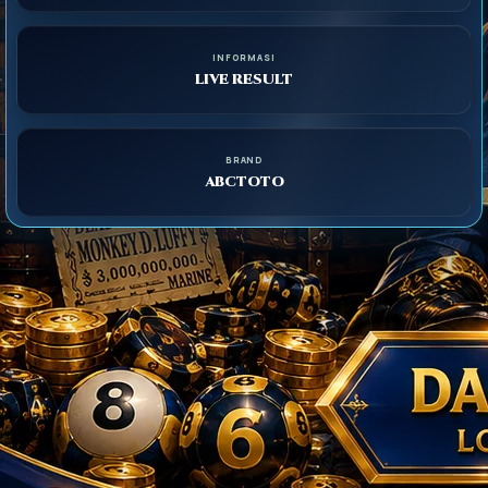
INFORMASI
LIVE RESULT
BRAND
ABCTOTO