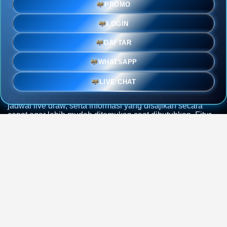
PROMO
menikmati permainan tanpa hambatan pada pasaran
terbaik. Dukungan teknologi modern dan kualitas platform
LOGIN
yang terus ditingkatkan menjadikan ABC TOTO sebagai
referensi utama bagi pengguna yang menginginkan
DAFTAR
informasi hasil yang terorganisir dan mudah diakses.
ABCTOTO menghadirkan akses lengkap ke berbagai
WHATSAPP
pasaran populer seperti Pasaran Macau mulai dari
toto
togel
, 3d, hingga 2d dalam satu platform terintegrasi.
LIVE CHAT
Selain itu, ABC TOTO TOGEL 4D menjadi pusat layanan
yang menghubungkan pemain dengan data result terbaru,
jadwal live draw, serta informasi yang disajikan secara
cepat agar lebih mudah ditemukan saat dibutuhkan. Fitur
kamus erek-erek dan tafsir mimpi yang tersedia membantu
pemain mendapatkan referensi prediksi yang lebih terarah
sebelum memasang taruhan.
Sebagai platform yang mengutamakan pengalaman
bermain, ABC TOTO TOGEL 4D juga menyediakan
berbagai fitur pendukung termasuk dukungan metode
untuk raih mega jackpot dengan fitur modal ringan taruhan
200 perak. Data result disusun secara rapi dan diperbarui
secara berkala sehingga pemain dapat melakukan
pengecekan hasil live draw maupun melihat riwayat
keluaran sebelumnya dengan lebih praktis. Sistem taruhan