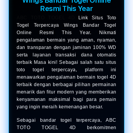
Wings Bandar Togel Online
Resmi This Year
ABC TOTO TOGEL 4D
Link Situs Toto
Togel Terpercaya Wings Bandar Togel
Online Resmi This Year. Nikmati
pengalaman bermain yang aman, nyaman,
dan transparan dengan jaminan 100% WD
serta layanan transaksi dana otomatis
terbaik Masa kini! Sebagai salah satu situs
toto togel terpercaya, platform ini
menawarkan pengalaman bermain togel 4D
terbaik dengan berbagai pilihan permainan
menarik dan fitur modern yang memberikan
kenyamanan maksimal bagi para pemain
yang ingin meraih kemenangan besar.
Sebagai bandar togel terpercaya, ABC
TOTO TOGEL 4D berkomitmen