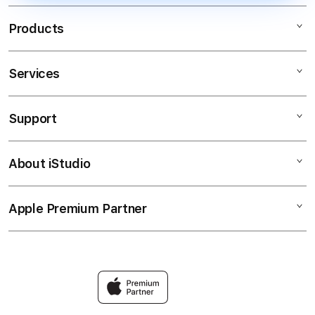
Products
Services
ABC TOTO TOGEL 4D
TOTO TOGEL
Support
AppleCare+
SITUS TOGEL
Corporate
SITUS TOTO
About iStudio
My Account
SITUS TOTO
Bandar TOGEL
Collection & Delivery
Elush Service Provider
TOGEL
Apple Premium Partner
About Us
Returns & Exchanges
Financing Options
TOTO TOGEL 4D
Find an iStudio near you
Contact Us
Trade-in
TOTO
Why Shop at iStudio
FAQ
Traveller’s Reservation
Elush Corporate Website
Privacy Policy