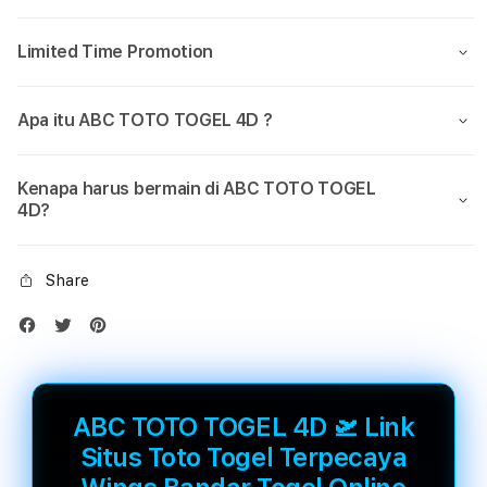
Limited Time Promotion
Apa itu ABC TOTO TOGEL 4D ?
Kenapa harus bermain di ABC TOTO TOGEL
4D?
Share
ABC TOTO TOGEL 4D 🛫 Link
Situs Toto Togel Terpecaya