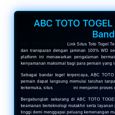
in
modal
ABC TOTO TOGEL 4D
Band
ABC TOTO TOGEL 4D
Link Situs Toto Togel 
dan transparan dengan jaminan 100% WD serta 
platform ini menawarkan pengalaman bermai
kenyamanan maksimal bagi para pemain yang i
Sebagai bandar togel terpercaya, ABC TOTO
pemain dapat langsung memulai taruhan tan
terkemuka, situs
toto togel
ini menjamin proses 
Bergabunglah sekarang di ABC TOTO TOGEL
keamanan berteknologi mutakhir serta layanan 
tinggi demi menggapai peluang kemenangan mak