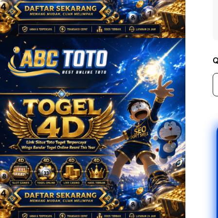
Open
media
5
Q
in
modal