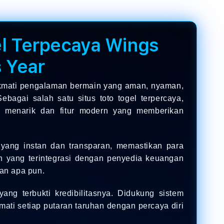
el Terpecaya Wings
 Year
Nikmati pengalaman bermain yang aman, nyaman,
bagai salah satu situs toto togel terpercaya,
n menarik dan fitur modern yang memberikan
ang instan dan transparan, memastikan para
yang terintegrasi dengan penyedia keuangan
an apa pun.
ang terbukti kredibilitasnya. Didukung sistem
ati setiap putaran taruhan dengan percaya diri