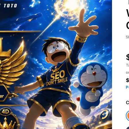
S
T
o
$
P
C