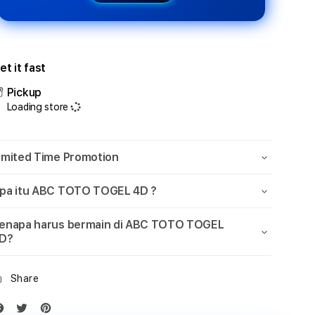
Wings
Wings
Bandar
Bandar
Togel
Togel
Online
Online
Resmi
Resmi
et it fast
This
This
Pickup
Year
Year
Loading store
imited Time Promotion
pa itu ABC TOTO TOGEL 4D ?
enapa harus bermain di ABC TOTO TOGEL
D?
Share