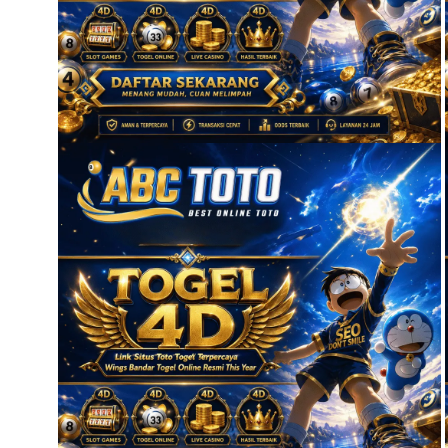
Open
media
2
in
modal