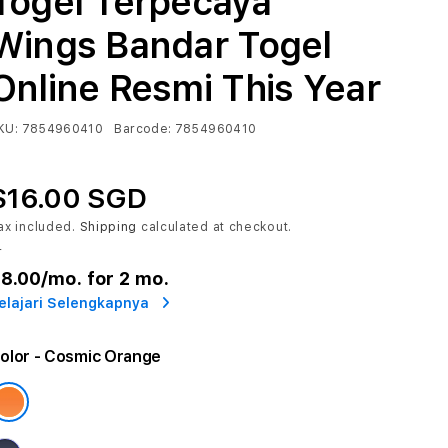
Togel Terpecaya
Wings Bandar Togel
Online Resmi This Year
KU:
7854960410
Barcode:
7854960410
$16.00 SGD
ax included.
Shipping
calculated at checkout.
r
8.00
/mo. for 2 mo.
elajari Selengkapnya
olor
- Cosmic Orange