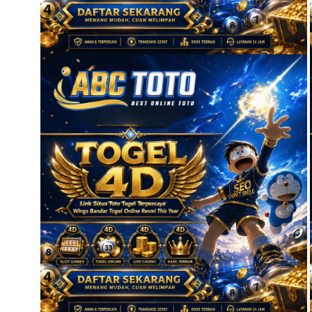
Open
media
4
in
modal