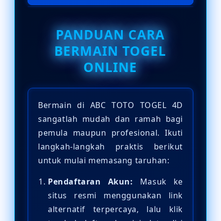
melalui link alternatif aktif, baik
kenyamanan seluruh pemain.
Ya, ABC TOTO TOGEL 4D sebagai
menggunakan perangkat desktop
Bandar togel online resmi sangat
PANDUAN CARA
maupun mobile.
cocok untuk pemain Indonesia
BERMAIN TOGEL
karena menawarkan akses login
ONLINE
stabil, fitur modern, serta layanan
terbaik yang siap membantu kapan
saja.
Bermain di ABC TOTO TOGEL 4D
sangatlah mudah dan ramah bagi
pemula maupun profesional. Ikuti
langkah-langkah praktis berikut
untuk mulai memasang taruhan:
Pendaftaran Akun:
Masuk ke
situs resmi menggunakan link
alternatif terpercaya, lalu klik