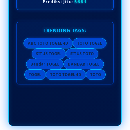
Prediksi Jitu:
5681
TRENDING TAGS:
ABC TOTO TOGEL 4D
TOTO TOGEL
SITUS TOGEL
SITUS TOTO
Bandar TOGEL
BANDAR TOGEL
TOGEL
TOTO TOGEL 4D
TOTO