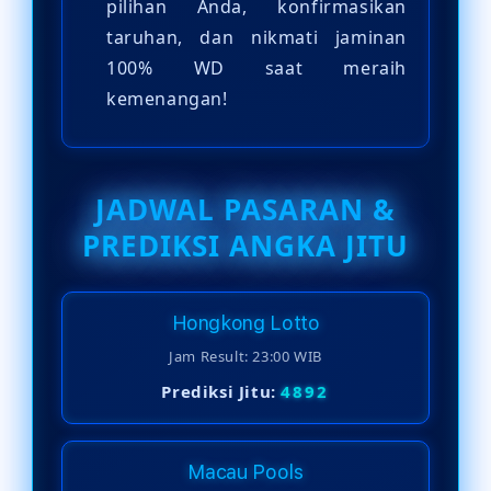
pilihan Anda, konfirmasikan
taruhan, dan nikmati jaminan
100% WD saat meraih
kemenangan!
JADWAL PASARAN &
PREDIKSI ANGKA JITU
Hongkong Lotto
Jam Result: 23:00 WIB
Prediksi Jitu:
4892
Macau Pools