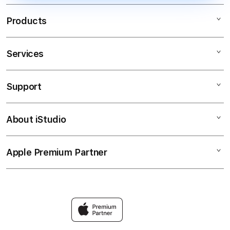
Products
Services
ABC TOTO TOGEL 4D
TOTO TOGEL
Support
AppleCare+
SITUS TOGEL
Corporate
SITUS TOTO
About iStudio
My Account
SITUS TOTO
Bandar TOGEL
Collection & Delivery
Elush Service Provider
TOGEL
Apple Premium Partner
About Us
Returns & Exchanges
Financing Options
TOTO TOGEL 4D
Find an iStudio near you
Contact Us
Trade-in
TOTO
Why Shop at iStudio
FAQ
Traveller’s Reservation
Elush Corporate Website
Privacy Policy