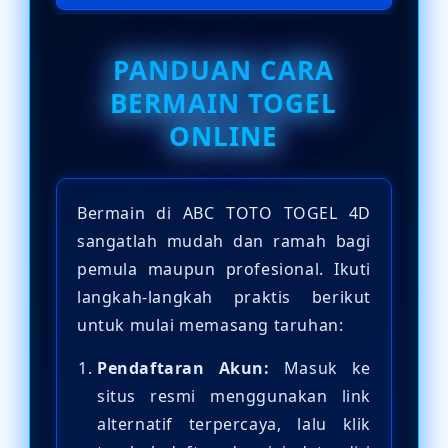
melalui link alternatif aktif, baik
kenyamanan seluruh pemain.
Ya, ABC TOTO TOGEL 4D sebagai
menggunakan perangkat desktop
Bandar togel online resmi sangat
PANDUAN CARA
maupun mobile.
cocok untuk pemain Indonesia
BERMAIN TOGEL
karena menawarkan akses login
ONLINE
stabil, fitur modern, serta layanan
terbaik yang siap membantu kapan
saja.
Bermain di ABC TOTO TOGEL 4D
sangatlah mudah dan ramah bagi
pemula maupun profesional. Ikuti
langkah-langkah praktis berikut
untuk mulai memasang taruhan:
Pendaftaran Akun:
Masuk ke
situs resmi menggunakan link
alternatif terpercaya, lalu klik