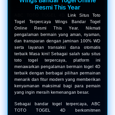
Wings Bandar Togel Online
Resmi This Year
ABC TOTO TOGEL 4D
Link Situs Toto
Togel Terpercaya Wings Bandar Togel
Online Resmi This Year. Nikmati
pengalaman bermain yang aman, nyaman,
dan transparan dengan jaminan 100% WD
serta layanan transaksi dana otomatis
terbaik Masa kini! Sebagai salah satu situs
toto togel terpercaya, platform ini
menawarkan pengalaman bermain togel 4D
terbaik dengan berbagai pilihan permainan
menarik dan fitur modern yang memberikan
kenyamanan maksimal bagi para pemain
yang ingin meraih kemenangan besar.
Sebagai bandar togel terpercaya, ABC
TOTO TOGEL 4D berkomitmen