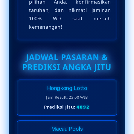
pilihan Anda, konfirmasikan
taruhan, dan nikmati jaminan
100% WD saat meraih
kemenangan!
JADWAL PASARAN &
PREDIKSI ANGKA JITU
Hongkong Lotto
Jam Result: 23:00 WIB
Prediksi Jitu:
4892
Macau Pools