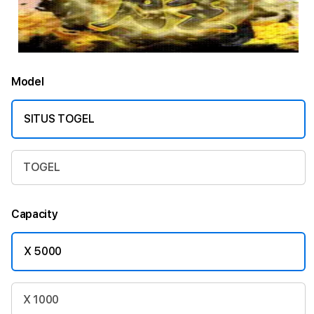
Model
SITUS TOGEL
TOGEL
Capacity
X 5000
X 1000