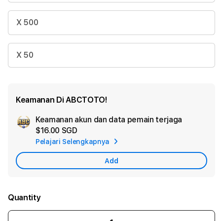
X 500
X 50
Keamanan Di ABCTOTO!
Keamanan akun dan data pemain terjaga
Ad
$16.00 SGD
App
Pelajari Selengkapnya
Car
Add
Quantity