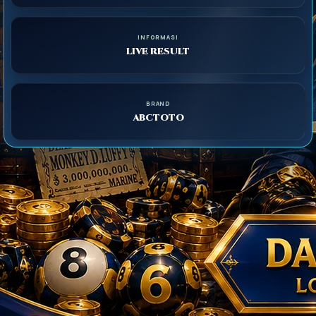
INFORMASI
LIVE RESULT
BRAND
ABCTOTO