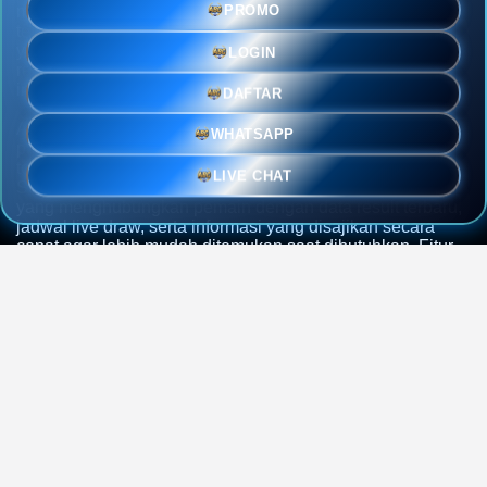
PROMO
menikmati permainan tanpa hambatan pada pasaran
terbaik. Dukungan teknologi modern dan kualitas platform
LOGIN
yang terus ditingkatkan menjadikan ABC TOTO sebagai
referensi utama bagi pengguna yang menginginkan
informasi hasil yang terorganisir dan mudah diakses.
DAFTAR
ABCTOTO menghadirkan akses lengkap ke berbagai
WHATSAPP
pasaran populer seperti Pasaran Macau mulai dari
toto
togel
, 3d, hingga 2d dalam satu platform terintegrasi.
LIVE CHAT
Selain itu, ABC TOTO TOGEL 4D menjadi pusat layanan
yang menghubungkan pemain dengan data result terbaru,
jadwal live draw, serta informasi yang disajikan secara
cepat agar lebih mudah ditemukan saat dibutuhkan. Fitur
kamus erek-erek dan tafsir mimpi yang tersedia membantu
pemain mendapatkan referensi prediksi yang lebih terarah
sebelum memasang taruhan.
Sebagai platform yang mengutamakan pengalaman
bermain, ABC TOTO TOGEL 4D juga menyediakan
berbagai fitur pendukung termasuk dukungan metode
untuk raih mega jackpot dengan fitur modal ringan taruhan
200 perak. Data result disusun secara rapi dan diperbarui
secara berkala sehingga pemain dapat melakukan
pengecekan hasil live draw maupun melihat riwayat
keluaran sebelumnya dengan lebih praktis. Sistem taruhan