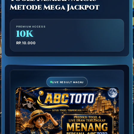
Metode Mega Jackpot
PREMIUM ACCESS
10K
RP. 10.000
LIVE RESULT MACAU