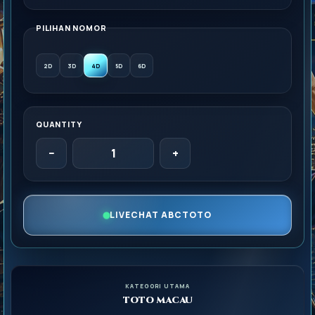
PILIHAN NOMOR
2D
3D
4D
5D
6D
QUANTITY
−
+
LIVECHAT ABCTOTO
KATEGORI UTAMA
TOTO MACAU