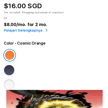
$16.00 SGD
Tax included.
Shipping
calculated at checkout.
or
$8.00
/mo. for 2 mo.
Pelajari Selengkapnya
Color
- Cosmic Orange