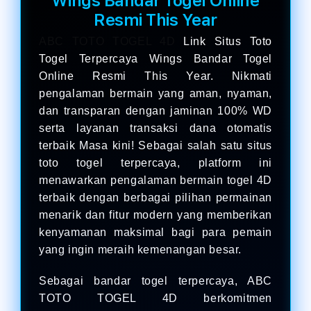
Wings Bandar Togel Online
Resmi This Year
ABC TOTO TOGEL 4D
Link Situs Toto
Togel Terpercaya Wings Bandar Togel
Online Resmi This Year. Nikmati
pengalaman bermain yang aman, nyaman,
dan transparan dengan jaminan 100% WD
serta layanan transaksi dana otomatis
terbaik Masa kini! Sebagai salah satu situs
toto togel terpercaya, platform ini
menawarkan pengalaman bermain togel 4D
terbaik dengan berbagai pilihan permainan
menarik dan fitur modern yang memberikan
kenyamanan maksimal bagi para pemain
yang ingin meraih kemenangan besar.
Sebagai bandar togel terpercaya, ABC
TOTO TOGEL 4D berkomitmen