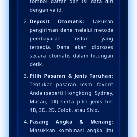
tombol daftar dan isi data diri
dengan valid.
Deposit Otomatis:
Lakukan
pengiriman dana melalui metode
pembayaran instan yang
tersedia. Dana akan diproses
secara otomatis dalam hitungan
detik.
Pilih Pasaran & Jenis Taruhan:
Tentukan pasaran resmi favorit
Anda (seperti Hongkong, Sydney,
Macau, dll) serta pilih jenis bet
4D, 3D, 2D, Colok, atau Shio.
Pasang Angka & Menang:
Masukkan kombinasi angka jitu