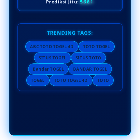
Prediksi Jitu:
5681
TRENDING TAGS:
ABC TOTO TOGEL 4D
TOTO TOGEL
SITUS TOGEL
SITUS TOTO
Bandar TOGEL
BANDAR TOGEL
TOGEL
TOTO TOGEL 4D
TOTO