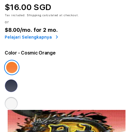
$16.00 SGD
Tax included.
Shipping
calculated at checkout.
or
$8.00
/mo. for 2 mo.
Pelajari Selengkapnya
Color
- Cosmic Orange