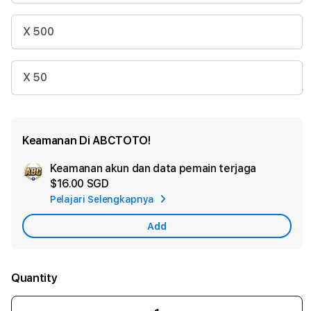
X 500
X 50
Keamanan Di ABCTOTO!
Keamanan akun dan data pemain terjaga
Ad
$16.00 SGD
App
Pelajari Selengkapnya
Car
Add
Quantity