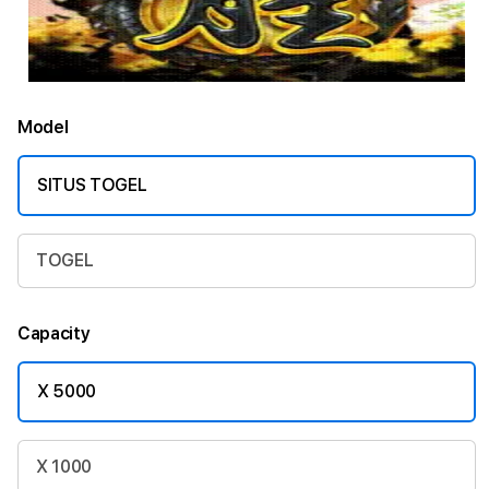
Model
SITUS TOGEL
TOGEL
Capacity
X 5000
X 1000