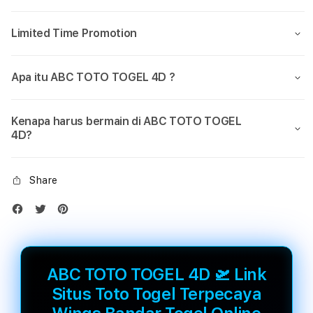
Limited Time Promotion
Apa itu ABC TOTO TOGEL 4D ?
Kenapa harus bermain di ABC TOTO TOGEL
4D?
Share
ABC TOTO TOGEL 4D 🛫 Link
Situs Toto Togel Terpecaya