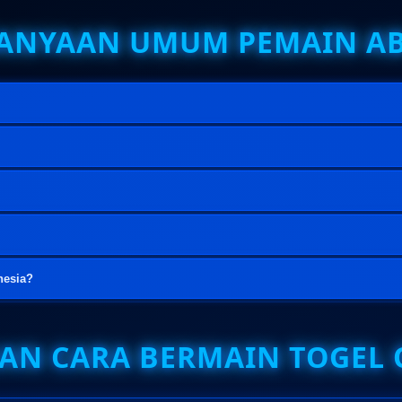
TANYAAN UMUM PEMAIN A
berfungsi sebagai akses cadangan resmi agar pemain t
link utama mengalami kendala.
gan sistem enkripsi dan keamanan berstandar tinggi y
 100% WD serta layanan transaksi dana otomatis y
aja selama 24 jam penuh melalui link alternatif a
nesia?
gel online resmi sangat cocok untuk pemain Indones
siap membantu kapan saja.
AN CARA BERMAIN TOGEL 