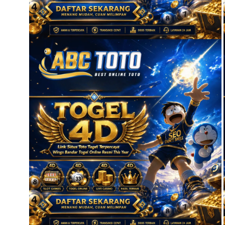
Open
media
4
in
modal