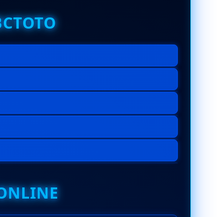
BCTOTO
etap bisa login dengan aman dan lancar ke
ang melindungi data, akun, serta aktivitas
ang cepat, aman, dan transparan untuk
ktif, baik menggunakan perangkat desktop
ia karena menawarkan akses login stabil,
ONLINE