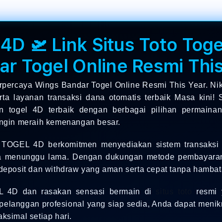
in
modal
 🛫 Link Situs Toto Tog
ar Togel Online Resmi This
Terpercaya Wings Bandar Togel Online Resmi This Year. 
layanan transaksi dana otomatis terbaik Masa kini! Se
n togel 4D terbaik dengan berbagai pilihan permaina
ngin meraih kemenangan besar.
 TOGEL 4D berkomitmen menyediakan sistem transaksi y
pa menunggu lama. Dengan dukungan metode pembayaran 
deposit dan withdraw yang aman serta cepat tanpa hambat
 4D dan rasakan sensasi bermain di
situs toto
resmi y
pelanggan profesional yang siap sedia, Anda dapat menikm
simal setiap hari.