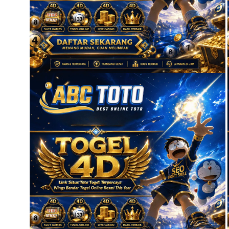
Open
media
2
in
modal