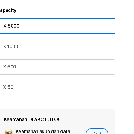
apacity
X 5000
X 1000
X 500
X 50
Keamanan Di ABCTOTO!
Keamanan akun dan data
Add
Add