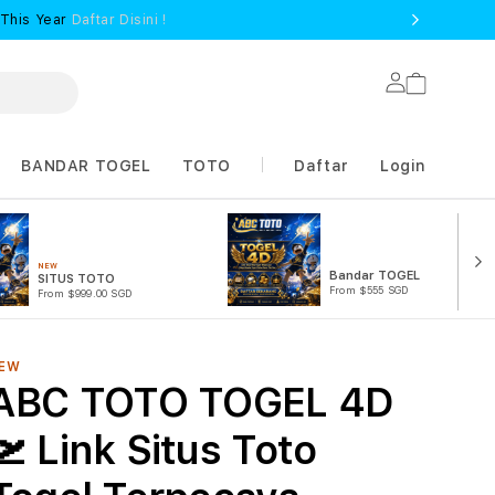
 This Year
Daftar Disini !
Log
Cart
in
BANDAR TOGEL
TOTO
Daftar
Login
NEW
Bandar TOGEL
SITUS TOTO
From $555 SGD
From $999.00 SGD
EW
ABC TOTO TOGEL 4D
🛫 Link Situs Toto