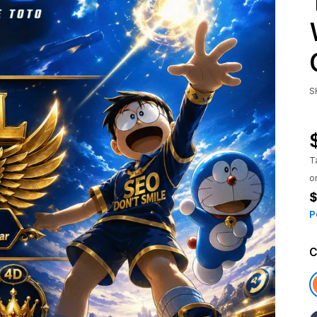
S
T
o
$
P
C