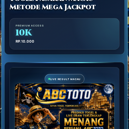
Metode Mega Jackpot
PREMIUM ACCESS
10K
RP. 10.000
LIVE RESULT MACAU