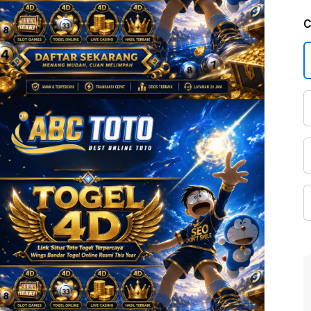
C
Open
media
3
in
modal