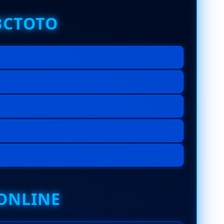
BCTOTO
etap bisa login dengan aman dan lancar ke
ang melindungi data, akun, serta aktivitas
ang cepat, aman, dan transparan untuk
ktif, baik menggunakan perangkat desktop
ia karena menawarkan akses login stabil,
ONLINE