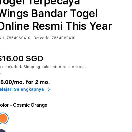
Togel Terpecaya
Wings Bandar Togel
Online Resmi This Year
KU:
7854960410
Barcode:
7854960410
$16.00 SGD
ax included.
Shipping
calculated at checkout.
r
8.00
/mo. for 2 mo.
elajari Selengkapnya
olor
- Cosmic Orange