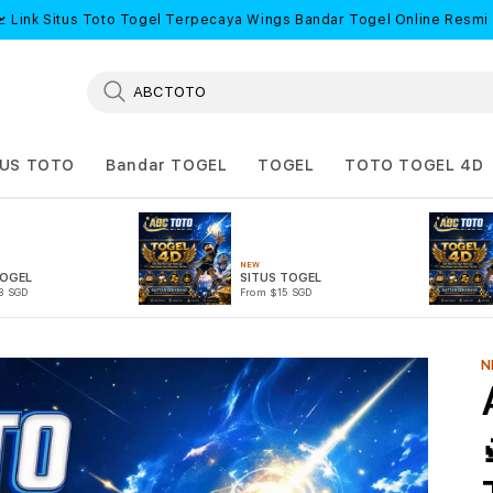
Link Situs Toto Togel Terpecaya Wings Bandar Togel Online Resmi
TUS TOTO
Bandar TOGEL
TOGEL
TOTO TOGEL 4D
NEW
OGEL
SITUS TOGEL
8 SGD
From $15 SGD
N