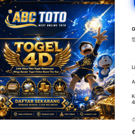
Open
media
7
in
modal
G
L
A
K
4
Open
media
9