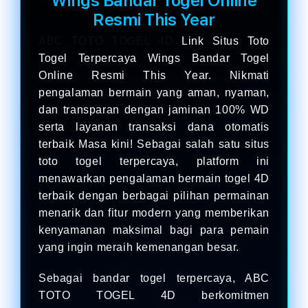
Wings Bandar Togel Online
Resmi This Year
ABC TOTO TOGEL 4D
Link Situs Toto
Togel Terpercaya Wings Bandar Togel
Online Resmi This Year. Nikmati
pengalaman bermain yang aman, nyaman,
dan transparan dengan jaminan 100% WD
serta layanan transaksi dana otomatis
terbaik Masa kini! Sebagai salah satu situs
toto togel terpercaya, platform ini
menawarkan pengalaman bermain togel 4D
terbaik dengan berbagai pilihan permainan
menarik dan fitur modern yang memberikan
kenyamanan maksimal bagi para pemain
yang ingin meraih kemenangan besar.
Sebagai bandar togel terpercaya, ABC
TOTO TOGEL 4D berkomitmen