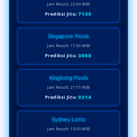
Jam Result: 22:00 WIB
Prediksi Jitu:
7135
Singapore Pools
Jam Result: 17:45 WIB
Prediksi Jitu:
3068
Kingkong Pools
Jam Result: 21:15 WIB
Prediksi Jitu:
9214
Sydney Lotto
Jam Result: 13:50 WIB