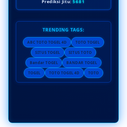
Prediksi Jitu:
5681
TRENDING TAGS:
ABC TOTO TOGEL 4D
TOTO TOGEL
SITUS TOGEL
SITUS TOTO
Bandar TOGEL
BANDAR TOGEL
TOGEL
TOTO TOGEL 4D
TOTO