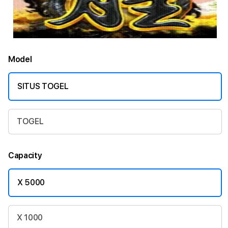
Model
SITUS TOGEL
TOGEL
Capacity
X 5000
X 1000