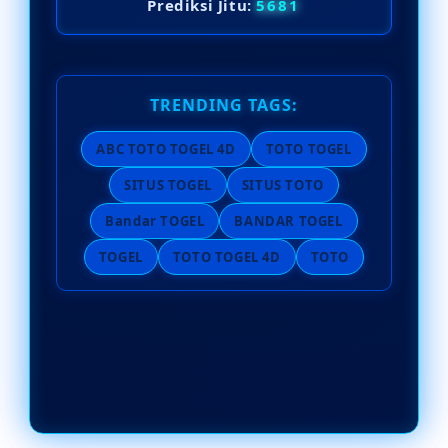
Prediksi Jitu:
5681
TRENDING TAGS:
ABC TOTO TOGEL 4D
TOTO TOGEL
SITUS TOGEL
SITUS TOTO
Bandar TOGEL
BANDAR TOGEL
TOGEL
TOTO TOGEL 4D
TOTO