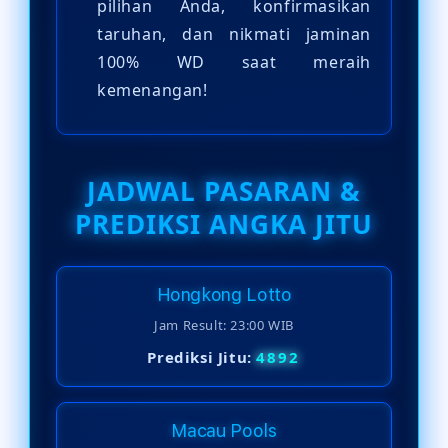
pilihan Anda, konfirmasikan
taruhan, dan nikmati jaminan
100% WD saat meraih
kemenangan!
JADWAL PASARAN &
PREDIKSI ANGKA JITU
Hongkong Lotto
Jam Result: 23:00 WIB
Prediksi Jitu:
4892
Macau Pools