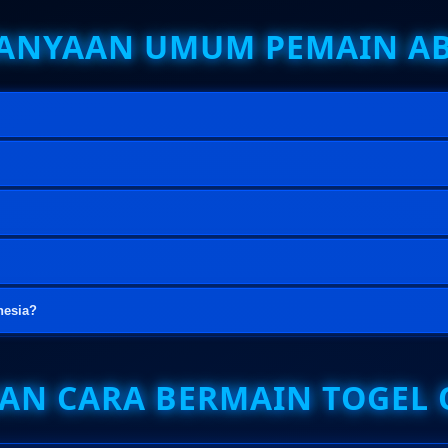
TANYAAN UMUM PEMAIN A
berfungsi sebagai akses cadangan resmi agar pemain t
link utama mengalami kendala.
gan sistem enkripsi dan keamanan berstandar tinggi y
 100% WD serta layanan transaksi dana otomatis y
aja selama 24 jam penuh melalui link alternatif a
nesia?
gel online resmi sangat cocok untuk pemain Indones
siap membantu kapan saja.
AN CARA BERMAIN TOGEL 