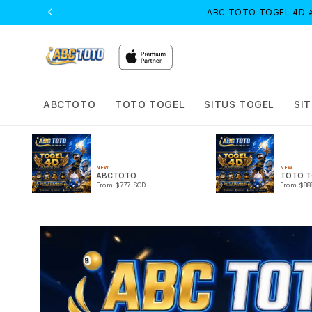
ABC TOTO TOGEL 4D 🛫 
ABCTOTO
TOTO TOGEL
SITUS TOGEL
SI
NEW
NEW
ABCTOTO
TOTO T
From $777 SGD
From $88
Skip to
product
information