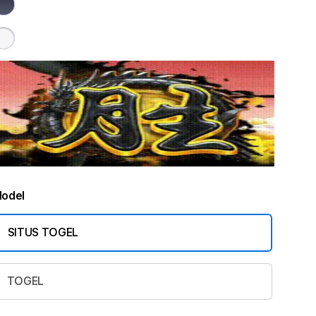
odel
SITUS TOGEL
TOGEL