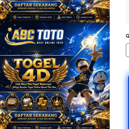
Open
media
5
Q
in
modal