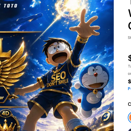
S
T
o
$
P
C