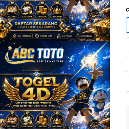
C
Open
media
3
in
modal