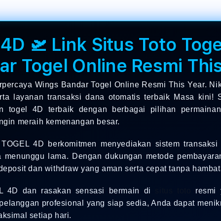
in
modal
 🛫 Link Situs Toto Tog
ar Togel Online Resmi This
Terpercaya Wings Bandar Togel Online Resmi This Year. 
layanan transaksi dana otomatis terbaik Masa kini! Se
n togel 4D terbaik dengan berbagai pilihan permaina
ngin meraih kemenangan besar.
 TOGEL 4D berkomitmen menyediakan sistem transaksi y
pa menunggu lama. Dengan dukungan metode pembayaran 
deposit dan withdraw yang aman serta cepat tanpa hambat
 4D dan rasakan sensasi bermain di
situs toto
resmi y
pelanggan profesional yang siap sedia, Anda dapat menikm
simal setiap hari.