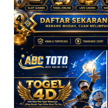
Open
media
1
in
modal