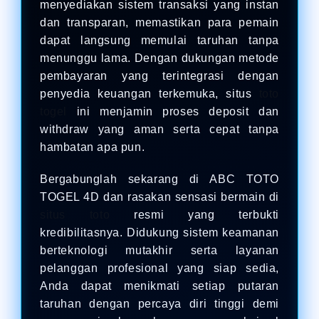
menyediakan sistem transaksi yang instan
dan transparan, memastikan para pemain
dapat langsung memulai taruhan tanpa
menunggu lama. Dengan dukungan metode
pembayaran yang terintegrasi dengan
penyedia keuangan terkemuka, situs
toto
togel
ini menjamin proses deposit dan
withdraw yang aman serta cepat tanpa
hambatan apa pun.
Bergabunglah sekarang di ABC TOTO
TOGEL 4D dan rasakan sensasi bermain di
situs toto
resmi yang terbukti
kredibilitasnya. Didukung sistem keamanan
berteknologi mutakhir serta layanan
pelanggan profesional yang siap sedia,
Anda dapat menikmati setiap putaran
taruhan dengan percaya diri tinggi demi