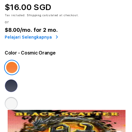
$16.00 SGD
Tax included.
Shipping
calculated at checkout.
or
$8.00
/mo. for 2 mo.
Pelajari Selengkapnya
Color
- Cosmic Orange