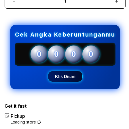
Decrease
Incr
quantity
quant
for
for
ABC
ABC
TOTO
TOT
TOGEL
TOG
Cek Angka Keberuntunganmu
4D
4D
🛫
🛫
Link
Link
0
0
0
0
Situs
Situs
Toto
Toto
Togel
Toge
Terpecaya
Terp
Klik Disini
Wings
Wing
Bandar
Band
Togel
Toge
Online
Onlin
Get it fast
Resmi
Resm
This
This
Pickup
Year
Year
Loading store