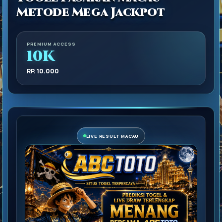
Metode Mega Jackpot
PREMIUM ACCESS
10K
RP. 10.000
LIVE RESULT MACAU