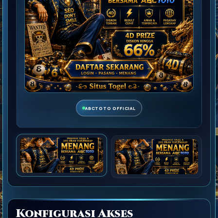
ABCTOTO OFFICIAL
Konfigurasi Akses