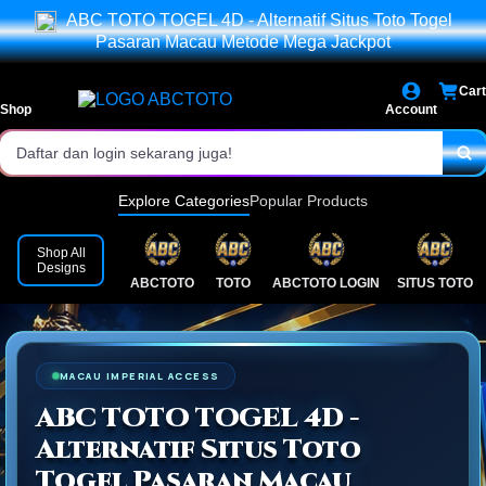
ABC TOTO TOGEL 4D - Alternatif Situs Toto Togel
Pasaran lengkap & result resmi.
Pasaran Macau Metode Mega Jackpot
Bonus menarik setiap hari!
Cart
Daftar dan login sekarang juga!
Shop
Account
Explore Categories
Popular Products
Shop All
Designs
ABCTOTO
TOTO
ABCTOTO LOGIN
SITUS TOTO
MACAU IMPERIAL ACCESS
ABC TOTO TOGEL 4D -
Alternatif Situs Toto
Togel Pasaran Macau