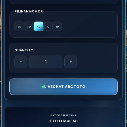
PILIHAN NOMOR
2D
3D
4D
5D
6D
QUANTITY
−
+
LIVECHAT ABCTOTO
KATEGORI UTAMA
TOTO MACAU