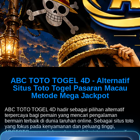
ABC TOTO TOGEL 4D - Alternatif
Situs Toto Togel Pasaran Macau
Metode Mega Jackpot
ABC TOTO TOGEL 4D hadir sebagai pilihan alternatif
terpercaya bagi pemain yang mencari pengalaman
bermain terbaik di dunia taruhan online. Sebagai
situs toto
yang fokus pada kenyamanan dan peluang tinggi,
ABCTOTO menyediakan akses stabil, sistem responsif,
serta layanan yang dirancang agar setiap pemain dapat