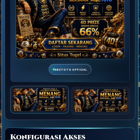
ABCTOTO OFFICIAL
Konfigurasi Akses