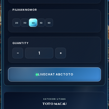
PILIHAN NOMOR
2D
3D
4D
5D
6D
QUANTITY
−
+
LIVECHAT ABCTOTO
KATEGORI UTAMA
TOTO MACAU