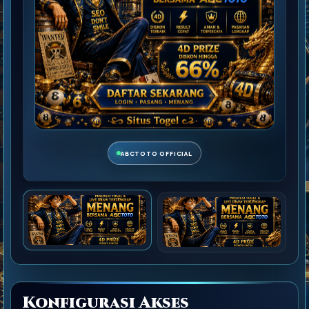
ABCTOTO OFFICIAL
Konfigurasi Akses