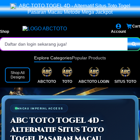
ABC TOTO TOGEL 4D - Alternatif Situs Toto Togel
Pasaran lengkap & result resmi.
Pasaran Macau Metode Mega Jackpot
Bonus menarik setiap hari!
Cart
Shop
Account
Daftar dan login sekarang juga!
Explore Categories
Popular Products
Shop All
Designs
ABCTOTO
TOTO
ABCTOTO LOGIN
SITUS TOTO
MACAU IMPERIAL ACCESS
ABC TOTO TOGEL 4D -
Alternatif Situs Toto
Togel Pasaran Macau