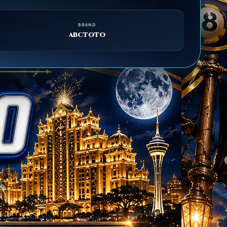
BRAND
ABCTOTO