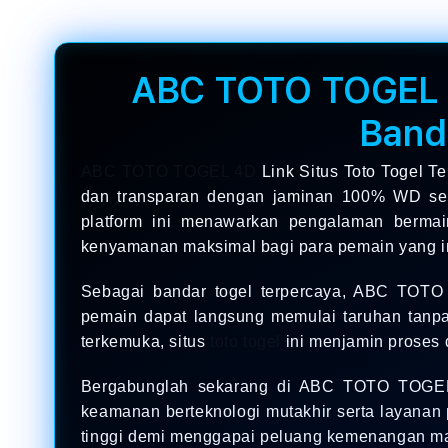
in
modal
ABC TOTO TOGEL 4D
Band
ABC TOTO TOGEL 4D
Link Situs Toto Togel 
dan transparan dengan jaminan 100% WD serta 
platform ini menawarkan pengalaman bermai
kenyamanan maksimal bagi para pemain yang i
Sebagai bandar togel terpercaya, ABC TOTO
pemain dapat langsung memulai taruhan tan
terkemuka, situs
toto togel
ini menjamin proses 
Bergabunglah sekarang di ABC TOTO TOGEL
keamanan berteknologi mutakhir serta layanan 
tinggi demi menggapai peluang kemenangan mak