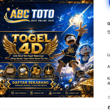
Open
media
7
in
modal
G
L
A
K
4
Open
media
9