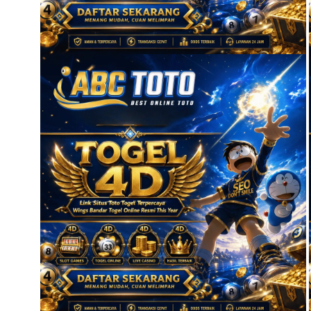
Open
media
4
in
modal