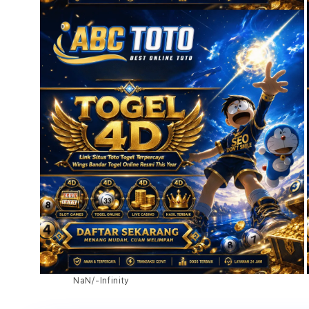
Open
media
6
in
modal
Open
of
NaN
/
-Infinity
media
8