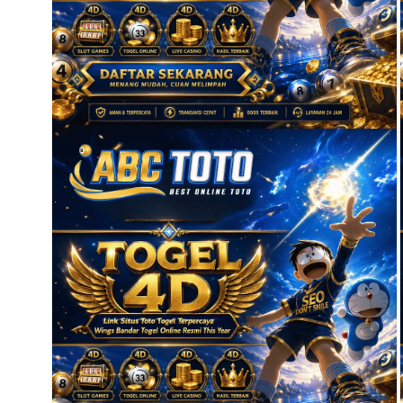
Open
media
2
in
modal