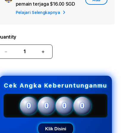
pemain terjaga
$16.00 SGD
Apple
Pelajari Selengkapnya
Care
uantity
Decrease
Increase
quantity
quantity
for
for
ABC
ABC
TOTO
TOTO
Cek Angka Keberuntunganmu
TOGEL
TOGEL
4D
4D
🛫
🛫
0
0
0
0
Link
Link
Situs
Situs
Toto
Toto
Togel
Togel
Terpecaya
Terpecaya
Klik Disini