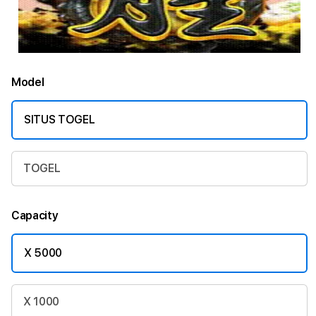
Model
SITUS TOGEL
TOGEL
Capacity
X 5000
X 1000