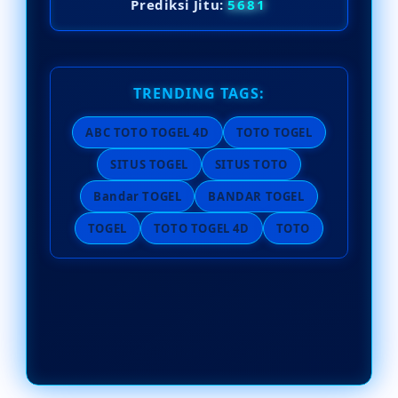
Prediksi Jitu:
5681
TRENDING TAGS:
ABC TOTO TOGEL 4D
TOTO TOGEL
SITUS TOGEL
SITUS TOTO
Bandar TOGEL
BANDAR TOGEL
TOGEL
TOTO TOGEL 4D
TOTO