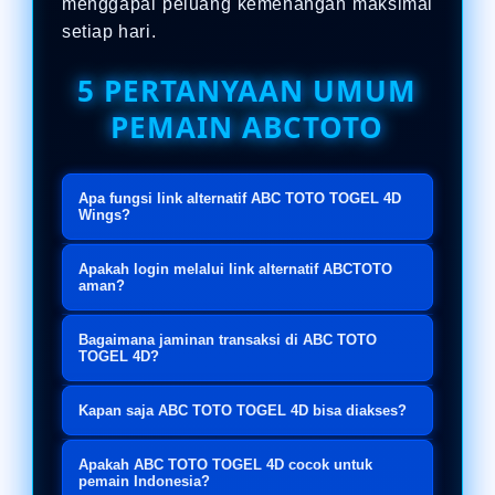
menggapai peluang kemenangan maksimal
setiap hari.
5 PERTANYAAN UMUM
PEMAIN ABCTOTO
Apa fungsi link alternatif ABC TOTO TOGEL 4D
Wings?
Link alternatif ABC TOTO TOGEL 4D
Apakah login melalui link alternatif ABCTOTO
Wings berfungsi sebagai akses
aman?
cadangan resmi agar pemain tetap
Ya, link alternatif ABCTOTO
Bagaimana jaminan transaksi di ABC TOTO
bisa login dengan aman dan lancar
dirancang dengan sistem enkripsi
TOGEL 4D?
ke situs Bandar togel online
dan keamanan berstandar tinggi
ABC TOTO TOGEL 4D memberikan
terpercaya saat link utama
Kapan saja ABC TOTO TOGEL 4D bisa diakses?
yang melindungi data, akun, serta
jaminan 100% WD serta layanan
mengalami kendala.
aktivitas pemain saat login maupun
ABC TOTO TOGEL 4D dapat diakses
transaksi dana otomatis yang cepat,
Apakah ABC TOTO TOGEL 4D cocok untuk
bermain.
kapan saja selama 24 jam penuh
pemain Indonesia?
aman, dan transparan untuk