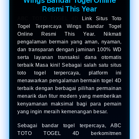
Wings Bandar Togel Online
Resmi This Year
ABC TOTO TOGEL 4D
Link Situs Toto
Togel Terpercaya Wings Bandar Togel
Online Resmi This Year. Nikmati
pengalaman bermain yang aman, nyaman,
dan transparan dengan jaminan 100% WD
serta layanan transaksi dana otomatis
terbaik Masa kini! Sebagai salah satu situs
toto togel terpercaya, platform ini
menawarkan pengalaman bermain togel 4D
terbaik dengan berbagai pilihan permainan
menarik dan fitur modern yang memberikan
kenyamanan maksimal bagi para pemain
yang ingin meraih kemenangan besar.
Sebagai bandar togel terpercaya, ABC
TOTO TOGEL 4D berkomitmen